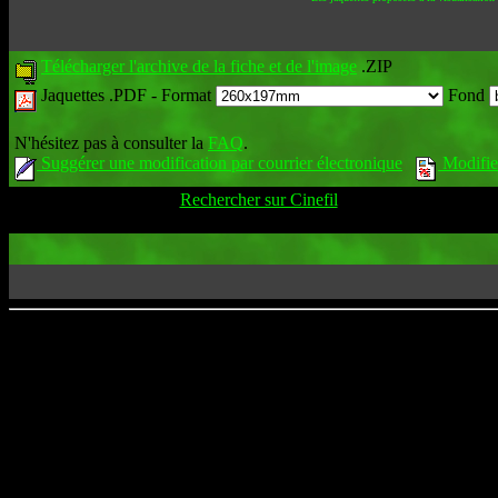
Télécharger l'archive de la fiche et de l'image
.ZIP
Jaquettes .PDF -
Format
Fond
N'hésitez pas à consulter la
FAQ
.
Suggérer une modification par courrier électronique
Modifier
Rechercher sur Cinefil