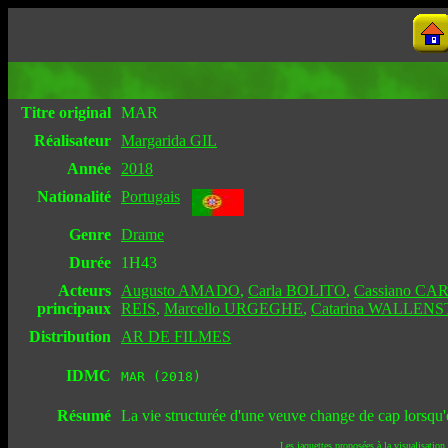
Titre original
MAR
Réalisateur
Margarida GIL
Année
2018
Nationalité
Portugais
Genre
Drame
Durée
1H43
Acteurs
Augusto AMADO
,
Carla BOLITO
,
Cassiano CA
principaux
REIS
,
Marcello URGEGHE
,
Catarina WALLENS
Distribution
AR DE FILMES
IDMC
MAR (2018)
Résumé
La vie structurée d'une veuve change de cap lorsqu'ell
Les jaquettes proposées à la visualisation