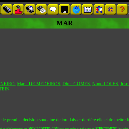
MAR
RNEIRO
,
Maria DE MEDEIROS
,
Dinis GOMES
,
Nuno LOPES
,
Jos
TEIN
e prend la décision soudaine de tout laisser derrière elle et de mettre le
 et en téléchargement par
MOVIECOVERS.COM
sont proposées gratuitement et
STRICTEMENT
destinées à