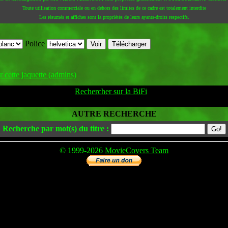
Toute utilisation commerciale ou en dehors des limites de ce cadre est totalement interdite
Les résumés et affiches sont la propriétés de leurs ayants-droits respectifs.
Police
 cette jaquette (admins)
Rechercher sur la BiFi
AUTRE RECHERCHE
Recherche par mot(s) du titre :
© 1999-2026
MovieCovers Team