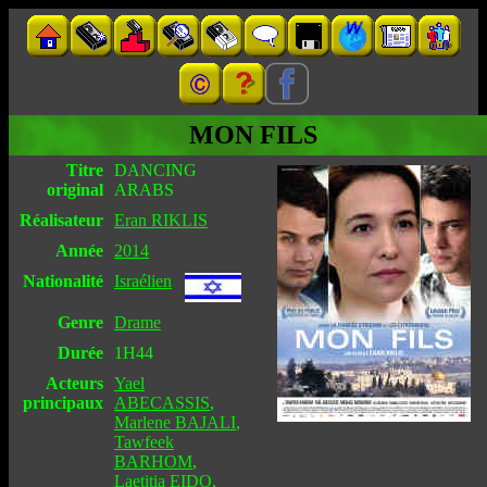
MON FILS
Titre
DANCING
original
ARABS
Réalisateur
Eran RIKLIS
Année
2014
Nationalité
Israélien
Genre
Drame
Durée
1H44
Acteurs
Yael
principaux
ABECASSIS
,
Marlene BAJALI
,
Tawfeek
BARHOM
,
Laetitia EIDO
,