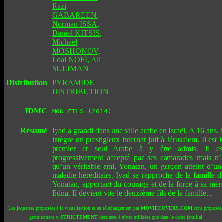
Razi
GABAREEN
,
Norman ISSA
,
Daniel KITSIS
,
Michael
MOSHONOV
,
Loai NOFI
,
Ali
SULIMAN
Distribution
PYRAMIDE
DISTRIBUTION
IDMC
MON FILS (2014)
Résumé
Iyad a grandi dans une ville arabe en Israël. A 16 ans, i
intègre un prestigieux internat juif à Jérusalem. Il est l
premier et seul Arabe à y être admis. Il es
progressivement accepté par ses camarades mais n’
qu’un véritable ami, Yonatan, un garçon atteint d’un
maladie héréditaire. Iyad se rapproche de la famille d
Yonatan, apportant du courage et de la force à sa mèr
Edna. Il devient vite le deuxième fils de la famille...
Les jaquettes proposées à la visualisation et en téléchargement par
MOVIECOVERS.COM
sont proposée
gratuitement et
STRICTEMENT
destinées à n'être utilisées que dans le cadre familial