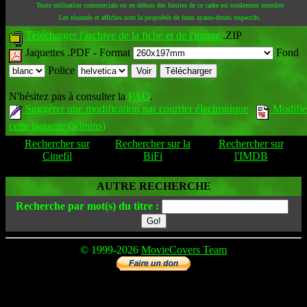
Toute utilisation commerciale ou en dehors des limites de ce cadre est totalement interdite
Les résumés et affiches sont la propriétés de leurs ayants-droits respectifs.
Télécharger l'archive de la fiche et de l'image
.ZIP
Jaquettes .PDF -
Format
Fond
Police
N'hésitez pas à consulter la
FAQ
.
Suggérer une modification par courrier électronique
Modifie
cette jaquette (admins)
Rechercher sur
Rechercher sur la
Rechercher sur
Cinefil
BiFi
l'IMDB
AUTRE RECHERCHE
Recherche par mot(s) du titre :
© 1999-2026
MovieCovers Team