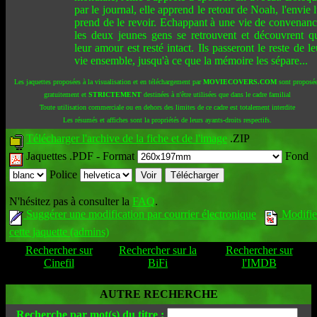
par le journal, elle apprend le retour de Noah, l'envie l
prend de le revoir. Echappant à une vie de convenanc
les deux jeunes gens se retrouvent et découvrent q
leur amour est resté intact. Ils passeront le reste de le
vie ensemble, jusqu'à ce que la mémoire les sépare...
Les jaquettes proposées à la visualisation et en téléchargement par
MOVIECOVERS.COM
sont proposé
gratuitement et
STRICTEMENT
destinées à n'être utilisées que dans le cadre familial
Toute utilisation commerciale ou en dehors des limites de ce cadre est totalement interdite
Les résumés et affiches sont la propriétés de leurs ayants-droits respectifs.
Télécharger l'archive de la fiche et de l'image
.ZIP
Jaquettes .PDF -
Format
Fond
Police
N'hésitez pas à consulter la
FAQ
.
Suggérer une modification par courrier électronique
Modifie
cette jaquette (admins)
Rechercher sur
Rechercher sur la
Rechercher sur
Cinefil
BiFi
l'IMDB
AUTRE RECHERCHE
Recherche par mot(s) du titre :