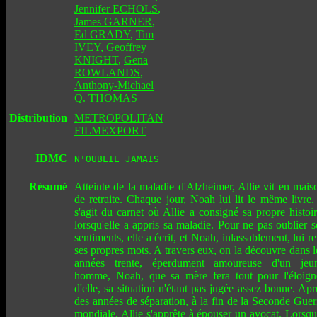
Jennifer ECHOLS
,
James GARNER
,
Ed GRADY
,
Tim
IVEY
,
Geoffrey
KNIGHT
,
Gena
ROWLANDS
,
Anthony-Michael
Q. THOMAS
Distribution
METROPOLITAN
FILMEXPORT
IDMC
N'OUBLIE JAMAIS
Résumé
Atteinte de la maladie d'Alzheimer, Allie vit en mais
de retraite. Chaque jour, Noah lui lit le même livre. 
s'agit du carnet où Allie a consigné sa propre histoir
lorsqu'elle a appris sa maladie. Pour ne pas oublier s
sentiments, elle a écrit, et Noah, inlassablement, lui rel
ses propres mots. A travers eux, on la découvre dans l
années trente, éperdument amoureuse d'un jeu
homme, Noah, que sa mère fera tout pour l'éloign
d'elle, sa situation n'étant pas jugée assez bonne. Apr
des années de séparation, à la fin de la Seconde Guer
mondiale, Allie s'apprête à épouser un avocat. Lorsqu