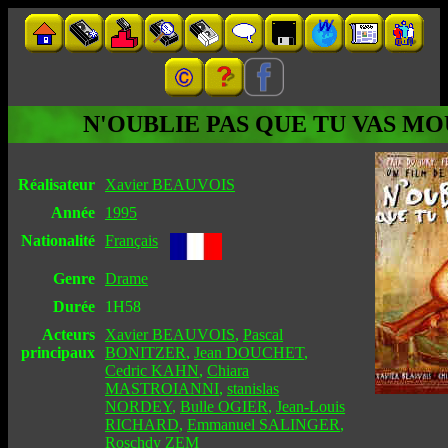
N'OUBLIE PAS QUE TU VAS MO
Réalisateur
Xavier BEAUVOIS
Année
1995
Nationalité
Français
Genre
Drame
Durée
1H58
Acteurs
Xavier BEAUVOIS
,
Pascal
principaux
BONITZER
,
Jean DOUCHET
,
Cedric KAHN
,
Chiara
MASTROIANNI
,
stanislas
NORDEY
,
Bulle OGIER
,
Jean-Louis
RICHARD
,
Emmanuel SALINGER
,
Roschdy ZEM