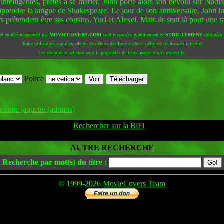
intelligentes, prêtes à se marier. John porte alors son dévolu sur Nadi
rendre la langue de Shakespeare. Le jour de son anniversaire, John lu
rs prétendent être ses cousins, Yuri et Alexei. Mais ils sont là pour une 
 et en téléchargement par
MOVIECOVERS.COM
sont proposées gratuitement et
STRICTEMENT
destinées à
Toute utilisation commerciale ou en dehors des limites de ce cadre est totalement interdite
Les résumés et affiches sont la propriétés de leurs ayants-droits respectifs.
Police
 cette jaquette (admins)
Rechercher sur la BiFi
AUTRE RECHERCHE
Recherche par mot(s) du titre :
© 1999-2026
MovieCovers Team