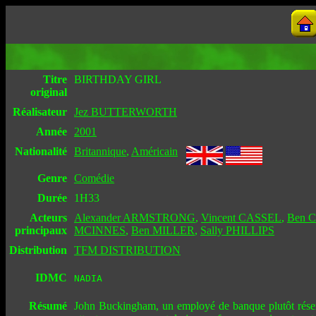
Titre
BIRTHDAY GIRL
original
Réalisateur
Jez BUTTERWORTH
Année
2001
Nationalité
Britannique
,
Américain
Genre
Comédie
Durée
1H33
Acteurs
Alexander ARMSTRONG
,
Vincent CASSEL
,
Ben 
principaux
MCINNES
,
Ben MILLER
,
Sally PHILLIPS
Distribution
TFM DISTRIBUTION
IDMC
NADIA
Résumé
John Buckingham, un employé de banque plutôt réserv