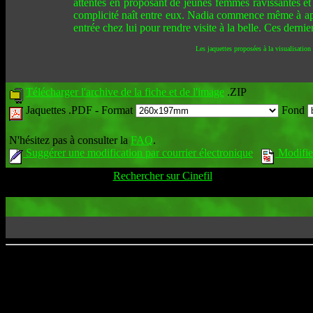
attentes en proposant de jeunes femmes ravissantes et 
complicité naît entre eux. Nadia commence même à app
entrée chez lui pour rendre visite à la belle. Ces dernie
Les jaquettes proposées à la visualisation
Télécharger l'archive de la fiche et de l'image
.ZIP
Jaquettes .PDF -
Format
Fond
N'hésitez pas à consulter la
FAQ
.
Suggérer une modification par courrier électronique
Modifier
Rechercher sur Cinefil