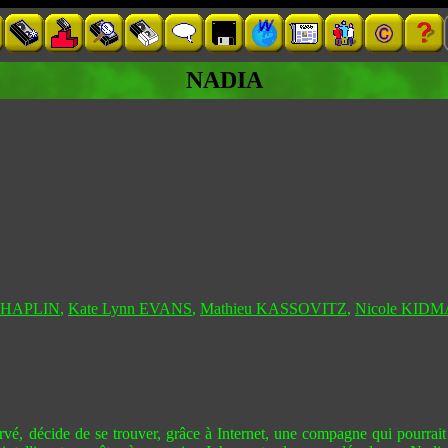
NADIA
CHAPLIN
,
Kate Lynn EVANS
,
Mathieu KASSOVITZ
,
Nicole KID
é, décide de se trouver, grâce à Internet, une compagne qui pourrai