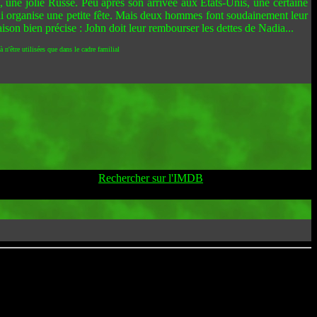
a, une jolie Russe. Peu après son arrivée aux Etats-Unis, une certaine
i organise une petite fête. Mais deux hommes font soudainement leur
raison bien précise : John doit leur rembourser les dettes de Nadia...
 n'être utilisées que dans le cadre familial
Rechercher sur l'IMDB