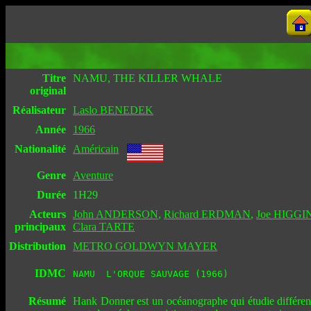
Titre
NAMU, THE KILLER WHALE
original
Réalisateur
Laslo BENEDEK
Année
1966
Nationalité
Américain
Genre
Aventure
Durée
1H29
Acteurs
John ANDERSON
,
Richard ERDMAN
,
Joe HIGGI
principaux
Clara TARTE
Distribution
METRO GOLDWYN MAYER
IDMC
NAMU  L'ORQUE SAUVAGE (1966)
Résumé
Hank Donner est un océanographe qui étudie différentes