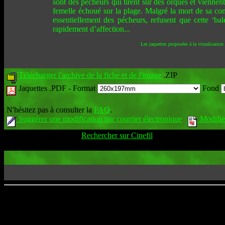
sont des pécheurs qui tirent sur des orques et viennen
femelle échoué sur la plage. Malgré la mort de sa comp
essentiellement des pécheurs, refusent que cette ‘ba
rapidement d’affection...
Les jaquettes proposées à la visualisation
Télécharger l'archive de la fiche et de l'image
.ZIP
Jaquettes .PDF -
Format
Fond
N'hésitez pas à consulter la
FAQ
.
Suggérer une modification par courrier électronique
Modifier
Rechercher sur Cinefil