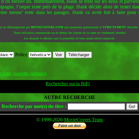
t d’en blesser un. Immédiatement, Hank se rend sur les lieux et parvien
agne, l’orque reste prés de la plage. Hank décide alors de rester dans 
leine tueuse’ reste dans les parages. Hank va avoir fort à faire pour
 et en téléchargement par
MOVIECOVERS.COM
sont proposées gratuitement et
STRICTEMENT
destinées à
Toute utilisation commerciale ou en dehors des limites de ce cadre est totalement interdite
Les résumés et affiches sont la propriétés de leurs ayants-droits respectifs.
Police
 cette jaquette (admins)
Rechercher sur la BiFi
AUTRE RECHERCHE
Recherche par mot(s) du titre :
© 1999-2026
MovieCovers Team