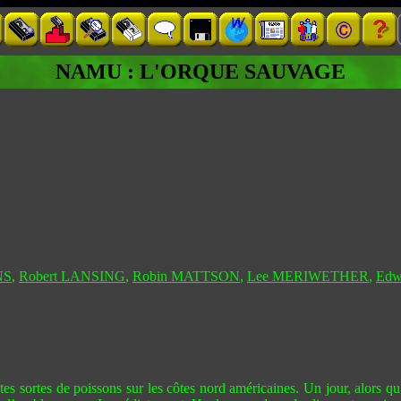
NAMU : L'ORQUE SAUVAGE
NS
,
Robert LANSING
,
Robin MATTSON
,
Lee MERIWETHER
,
Ed
 sortes de poissons sur les côtes nord américaines. Un jour, alors qu’i