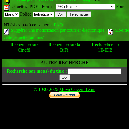
Jaquettes .PDF -
Format
Fond
Police
N'hésitez pas à consulter la
FAQ
.
Suggérer une modification par courrier électronique
Modifie
cette jaquette (admins)
Rechercher sur
Rechercher sur la
Rechercher sur
Cinefil
BiFi
l'IMDB
AUTRE RECHERCHE
Recherche par mot(s) du titre :
© 1999-2026
MovieCovers Team