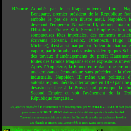
Résumé
Adoubé par le suffrage universel, Louis Nap
Bonaparte, premier président de la République fran
emboîte le pas de son illustre aïeul, Napoléon I
devenant l'empereur Napoléon III, dernier monar
l'Histoire de France. Si le Second Empire est le tem
somptueuses fêtes impériales, des éminents musici
écrivains (Rossini, Berlioz, Offenbach, Hugo, B
Michelet), il est aussi marqué par l’odeur du charbon e
vapeur, par le brouhaha des usines sidérurgiques Schn
des travaux d’aménagements du préfet Haussmann
foules des Grands Magasins et des expositions univers
Après l’Angleterre, la France entre dans une ère nou
une croissance économique sans précédent : la révo
industrielle. Napoléon III mène une politique d
autoritaire puis libérale, interrompue en 1870 par une 
désastreuse face à la Prusse, qui provoque la ch
Second Empire et voit l'avènement de la Troi
République française...
Les jaquettes proposées à la visualisation et en téléchargement par
MOVIECOVERS.COM
sont propo
gratuitement et
STRICTEMENT
destinées à n'être utilisées que dans le cadre familial
Toute utilisation commerciale ou en dehors des limites de ce cadre est totalement interdite
Les résumés et affiches sont la propriétés de leurs ayants-droits respectifs.
Télécharger l'archive de la fiche et de l'image
.ZIP