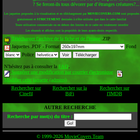
? Se feront-ils tous dévorer par d’étranges créatures?...
Les jaquettes proposées à la visualisation et en téléchargement par
MOVIECOVERS.COM
sont proposées
gratuitement et
STRICTEMENT
destinées à n'être utilisées que dans le cadre familial
Toute utilisation commerciale ou en dehors des limites de ce cadre est totalement interdite
Les résumés et affiches sont la propriétés de leurs ayants-droits respectifs.
Télécharger l'archive de la fiche et de l'image
.ZIP
Jaquettes .PDF -
Format
Fond
Police
N'hésitez pas à consulter la
FAQ
.
Suggérer une modification par courrier électronique
Modifier cette jaquette (admins)
Rechercher sur
Rechercher sur la
Rechercher sur
Cinefil
BiFi
l'IMDB
AUTRE RECHERCHE
Recherche par mot(s) du titre :
© 1999-2026
MovieCovers Team