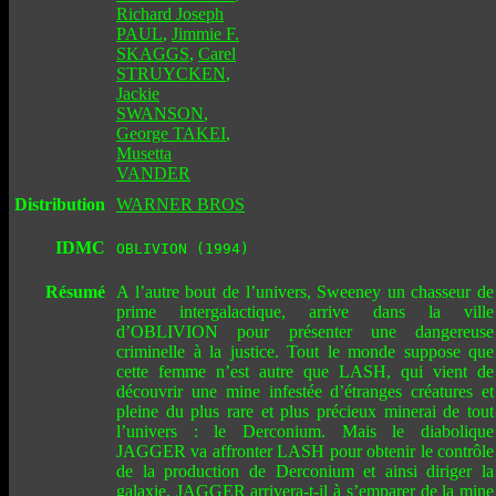
Richard Joseph
PAUL
,
Jimmie F.
SKAGGS
,
Carel
STRUYCKEN
,
Jackie
SWANSON
,
George TAKEI
,
Musetta
VANDER
Distribution
WARNER BROS
IDMC
OBLIVION (1994)
Résumé
A l’autre bout de l’univers, Sweeney un chasseur de
prime intergalactique, arrive dans la ville
d’OBLIVION pour présenter une dangereuse
criminelle à la justice. Tout le monde suppose que
cette femme n’est autre que LASH, qui vient de
découvrir une mine infestée d’étranges créatures et
pleine du plus rare et plus précieux minerai de tout
l’univers : le Derconium. Mais le diabolique
JAGGER va affronter LASH pour obtenir le contrôle
de la production de Derconium et ainsi diriger la
galaxie. JAGGER arrivera-t-il à s’emparer de la mine