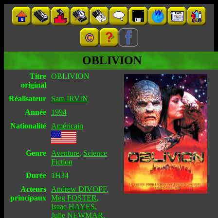
OBLIVION
Titre
OBLIVION
original
Réalisateur
Sam IRVIN
Année
1994
Nationalité
Américain
Genre
Aventure
,
Science
Fiction
Durée
1H34
Acteurs
Andrew DIVOFF
,
principaux
Meg FOSTER
,
Isaac HAYES
,
Julie NEWMAR
,