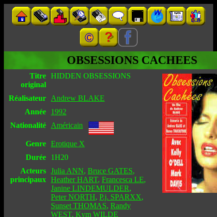
OBSESSIONS CACHEES
Titre
HIDDEN OBSESSIONS
original
Réalisateur
Andrew BLAKE
Année
1992
Nationalité
Américain
Genre
Erotique X
Durée
1H20
Acteurs
Julia ANN
,
Bruce GATES
,
principaux
Heather HART
,
Francesca LE
,
Janine LINDEMULDER
,
Peter NORTH
,
P.j. SPARXX
,
Sunset THOMAS
,
Randy
WEST
,
Kym WILDE