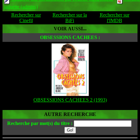
jaquette (admins)
Rechercher sur
Rechercher sur la
Rechercher sur
Cinefil
BiFi
l'IMDB
VOIR AUSSI...
OBSESSIONS CACHEES :
OBSESSIONS CACHEES 2 (1993)
AUTRE RECHERCHE
Recherche par mot(s) du titre :