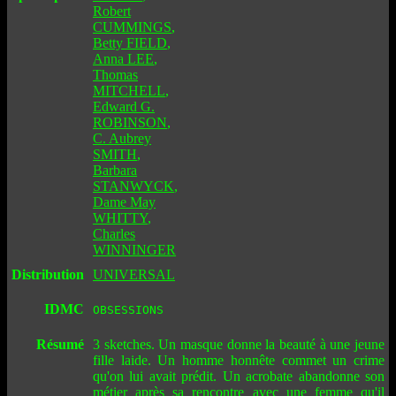
Robert
CUMMINGS
,
Betty FIELD
,
Anna LEE
,
Thomas
MITCHELL
,
Edward G.
ROBINSON
,
C. Aubrey
SMITH
,
Barbara
STANWYCK
,
Dame May
WHITTY
,
Charles
WINNINGER
Distribution
UNIVERSAL
IDMC
OBSESSIONS
Résumé
3 sketches. Un masque donne la beauté à une jeune
fille laide. Un homme honnête commet un crime
qu'on lui avait prédit. Un acrobate abandonne son
métier après sa rencontre avec une femme qu'il