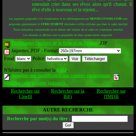
entendait crier dans ses rêves alors qu'il chutait. Il
rêve d'elle à nouveau et la rejoint...
Les jaquettes proposées à la visualisation et en téléchargement par
MOVIECOVERS.COM
sont
proposées gratuitement et
STRICTEMENT
destinées à n'être utilisées que dans le cadre familial
Toute utilisation commerciale ou en dehors des limites de ce cadre est totalement interdite
Les résumés et affiches sont la propriétés de leurs ayants-droits respectifs.
Télécharger l'archive de la fiche et de l'image
.ZIP
Jaquettes .PDF -
Format
Fond
Police
N'hésitez pas à consulter la
FAQ
.
Suggérer une modification par courrier électronique
Modifier cette jaquette (admins)
Rechercher sur
Rechercher sur la
Rechercher sur
Cinefil
BiFi
l'IMDB
AUTRE RECHERCHE
Recherche par mot(s) du titre :