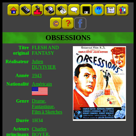
OBSESSIONS
Titre
FLESH AND
original
FANTASY
Réalisateur
Julien
DUVIVIER
Année
1943
Nationalité
Américain
Genre
Drame
,
Fantastique
,
Film à Sketches
Durée
1H34
Acteurs
Charles
principaux
BOYER
,