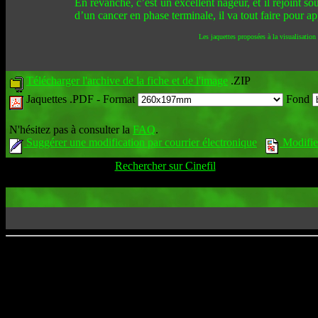
En revanche, c’est un excellent nageur, et il rejoint 
d’un cancer en phase terminale, il va tout faire pour appr
Les jaquettes proposées à la visualisation
Télécharger l'archive de la fiche et de l'image
.ZIP
Jaquettes .PDF -
Format
Fond
N'hésitez pas à consulter la
FAQ
.
Suggérer une modification par courrier électronique
Modifier
Rechercher sur Cinefil