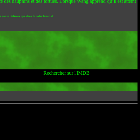
té des dauphins et des tortues. Lorsque Wang apprend qu’il est atteint
 n'être utilisées que dans le cadre familial
Rechercher sur l'IMDB