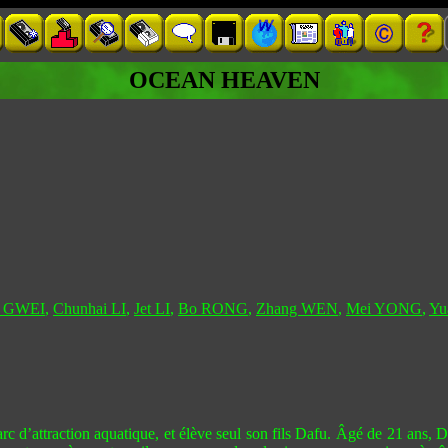
OCEAN HEAVEN
i GWEI
,
Chunhai LI
,
Jet LI
,
Bo RONG
,
Zhang WEN
,
Mei YONG
,
Yu
’attraction aquatique, et élève seul son fils Dafu. Âgé de 21 ans, Dafu