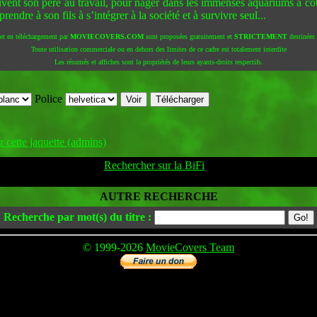
souvent son père au travail, pour nager dans les immenses aquariums à cô
endre à son fils à s’intégrer à la société et à survivre seul...
 et en téléchargement par
MOVIECOVERS.COM
sont proposées gratuitement et
STRICTEMENT
destinées à
Toute utilisation commerciale ou en dehors des limites de ce cadre est totalement interdite
Les résumés et affiches sont la propriétés de leurs ayants-droits respectifs.
Police
 cette jaquette (admins)
Rechercher sur la BiFi
AUTRE RECHERCHE
Recherche par mot(s) du titre :
© 1999-2026
MovieCovers Team