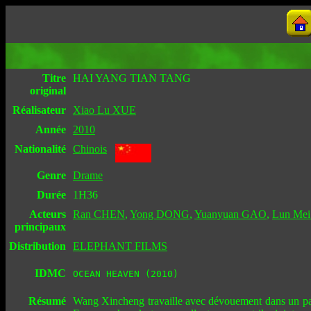
Titre
HAI YANG TIAN TANG
original
Réalisateur
Xiao Lu XUE
Année
2010
Nationalité
Chinois
Genre
Drame
Durée
1H36
Acteurs
Ran CHEN
,
Yong DONG
,
Yuanyuan GAO
,
Lun Me
principaux
Distribution
ELEPHANT FILMS
IDMC
OCEAN HEAVEN (2010)
Résumé
Wang Xincheng travaille avec dévouement dans un parc d