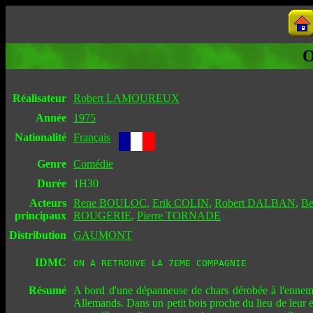
O
Réalisateur
Robert LAMOUREUX
Année
1975
Nationalité
Français
Genre
Comédie
Durée
1H30
Acteurs
Rene BOULOC
,
Erik COLIN
,
Robert DALBAN
,
B
principaux
ROUGERIE
,
Pierre TORNADE
Distribution
GAUMONT
IDMC
ON A RETROUVE LA 7EME COMPAGNIE
Résumé
A bord d'une dépanneuse de chars dérobée à l'ennemi, 
Allemands. Dans un petit bois proche du lieu de leur exp