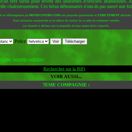
 d'un bref sursis pour revêtir des uniformes d'officiers abandonnés. A 
ueille chaleureusement. Ces héros débonnaires n'ont-ils pas sauvé une foi
 et en téléchargement par
MOVIECOVERS.COM
sont proposées gratuitement et
STRICTEMENT
destinées à
Toute utilisation commerciale ou en dehors des limites de ce cadre est totalement interdite
Les résumés et affiches sont la propriétés de leurs ayants-droits respectifs.
Police
 cette jaquette (admins)
Rechercher sur la BiFi
VOIR AUSSI...
7EME COMPAGNIE :