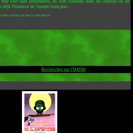
leur tour faits prisonniers, ils sont conduits dans un château où ils
s déjà l'honneur de l'armée française...
 n'être utilisées que dans le cadre familial
Rechercher sur l'IMDB