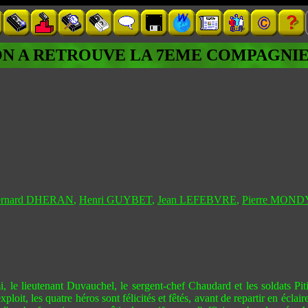
N A RETROUVE LA 7EME COMPAGNIE
ernard DHERAN
,
Henri GUYBET
,
Jean LEFEBVRE
,
Pierre MOND
le lieutenant Duvauchel, le sergent-chef Chaudard et les soldats Piti
loit, les quatre héros sont félicités et fêtés, avant de repartir en éclai