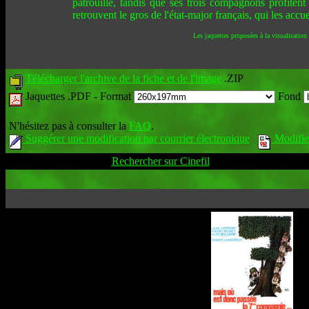
patrouille, tandis que ses trois compagnons profitent
retrouvent le gros de l'état-major français, qui les acc
Les jaquettes proposées à la visualisation
Télécharger l'archive de la fiche et de l'image
.ZIP
Jaquettes .PDF -
Format
Fond
N'hésitez pas à consulter la
FAQ
.
Suggérer une modification par courrier électronique
Modifier
Rechercher sur Cinefil