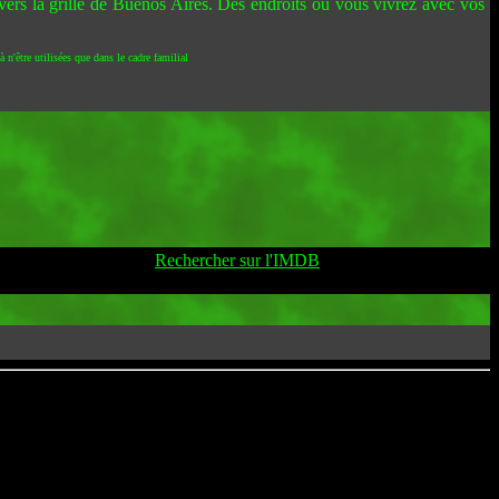
vers la grille de Buenos Aires. Des endroits où vous vivrez avec vos
 n'être utilisées que dans le cadre familial
Rechercher sur l'IMDB