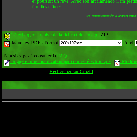
et poursuit un rêve. Avec son art flamenco il ira pié
familles d'âmes...
Les jaquettes proposées à la visualisation
Télécharger l'archive de la fiche et de l'image
.ZIP
Jaquettes .PDF -
Format
Fond
N'hésitez pas à consulter la
FAQ
.
Suggérer une modification par courrier électronique
Modifier
Rechercher sur Cinefil