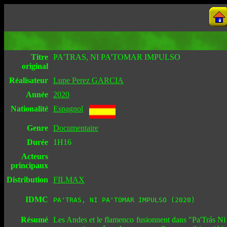
Titre
PA'TRAS, NI PA'TOMAR IMPULSO
original
Réalisateur
Lupe Perez GARCIA
Année
2020
Nationalité
Espagnol
Genre
Documentaire
Durée
1H16
Acteurs
principaux
Distribution
FILMAX
IDMC
PA'TRAS, NI PA'TOMAR IMPULSO (2020)
Résumé
Les Andes et le flamenco fusionnent dans "Pa'Trás Ni