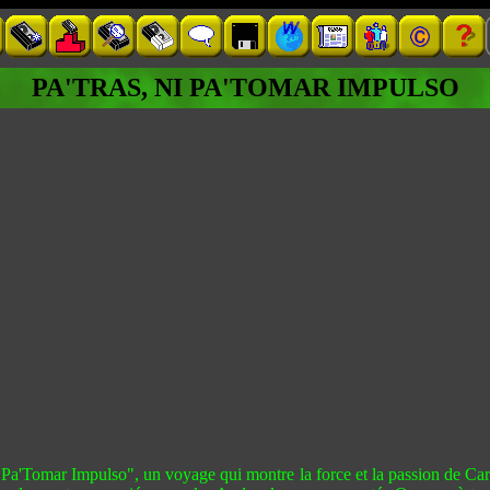
PA'TRAS, NI PA'TOMAR IMPULSO
 Pa'Tomar Impulso", un voyage qui montre la force et la passion de C