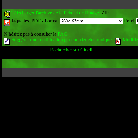
Télécharger l'archive de la fiche et de l'image
.ZIP
Jaquettes .PDF -
Format
Fond
N'hésitez pas à consulter la
FAQ
.
Suggérer une modification par courrier électronique
Modifier
Rechercher sur Cinefil