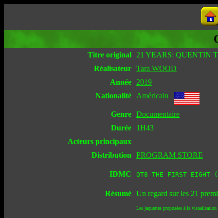
Titre original
21 YEARS: QUENTIN
Réalisateur
Tara WOOD
Année
2019
Nationalité
Américain
Genre
Documentaire
Durée
1H43
Acteurs principaux
Distribution
PROGRAM STORE
IDMC
QT8 THE FIRST EIGHT (
Résumé
Un regard sur les 21 premiè
Les jaquettes proposées à la visualisation