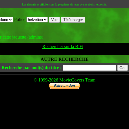
Les résumés et affiches sont la propriétés de leurs ayants-droits respectifs.
Police
 cette jaquette (admins)
Rechercher sur la BiFi
AUTRE RECHERCHE
Recherche par mot(s) du titre :
© 1999-2026
MovieCovers Team