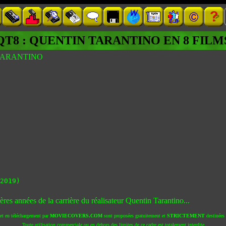
QT8 : QUENTIN TARANTINO EN 8 FILM
 TARANTINO
2019)
res années de la carrière du réalisateur Quentin Tarantino...
 et en téléchargement par
MOVIECOVERS.COM
sont proposées gratuitement et
STRICTEMENT
destinées à
Toute utilisation commerciale ou en dehors des limites de ce cadre est totalement interdite