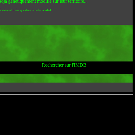
oja génétiquement modifié sur leur territoire...
 n'être utilisées que dans le cadre familial
Rechercher sur l'IMDB