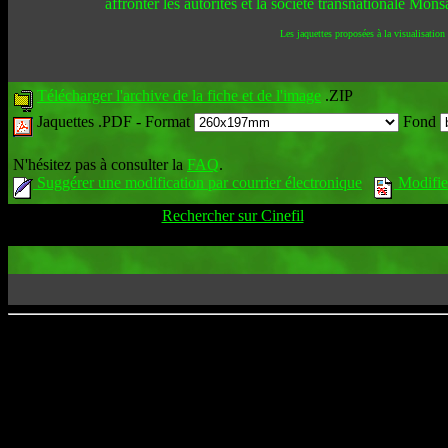
affronter les autorités et la société transnationale Mon
Les jaquettes proposées à la visualisation
Télécharger l'archive de la fiche et de l'image
.ZIP
Jaquettes .PDF -
Format
Fond
N'hésitez pas à consulter la
FAQ
.
Suggérer une modification par courrier électronique
Modifier
Rechercher sur Cinefil