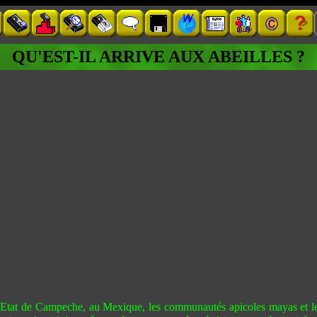
QU'EST-IL ARRIVE AUX ABEILLES ?
l’Etat de Campeche, au Mexique, les communautés apicoles mayas et leu