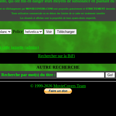
santo, qui ont mis en danger leurs moyens de subsistance en plantant du s
 et en téléchargement par
MOVIECOVERS.COM
sont proposées gratuitement et
STRICTEMENT
destinées à
Toute utilisation commerciale ou en dehors des limites de ce cadre est totalement interdite
Les résumés et affiches sont la propriétés de leurs ayants-droits respectifs.
Police
 cette jaquette (admins)
Rechercher sur la BiFi
AUTRE RECHERCHE
Recherche par mot(s) du titre :
© 1999-2026
MovieCovers Team