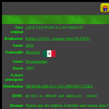
Titre
¿QUE LES PASO A LAS ABEJAS?
original
Réalisateur
Robin CANUL
,
Adriana Otero PUERTO
Année
2018
Nationalité
Mexicain
Genre
Documentaire
Durée
1H07
Acteurs
principaux
Distribution
MEMORABILIA CASA PRODUCTORA
IDMC
QU'EST-IL ARRIVE AUX ABEILLES  (2018)
Résumé
Depuis que des millions d’abeilles sont mortes dans 