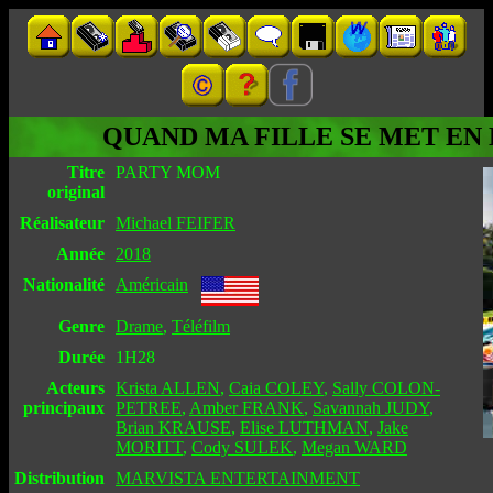
QUAND MA FILLE SE MET EN
Titre
PARTY MOM
original
Réalisateur
Michael FEIFER
Année
2018
Nationalité
Américain
Genre
Drame
,
Téléfilm
Durée
1H28
Acteurs
Krista ALLEN
,
Caia COLEY
,
Sally COLON-
principaux
PETREE
,
Amber FRANK
,
Savannah JUDY
,
Brian KRAUSE
,
Elise LUTHMAN
,
Jake
MORITT
,
Cody SULEK
,
Megan WARD
Distribution
MARVISTA ENTERTAINMENT