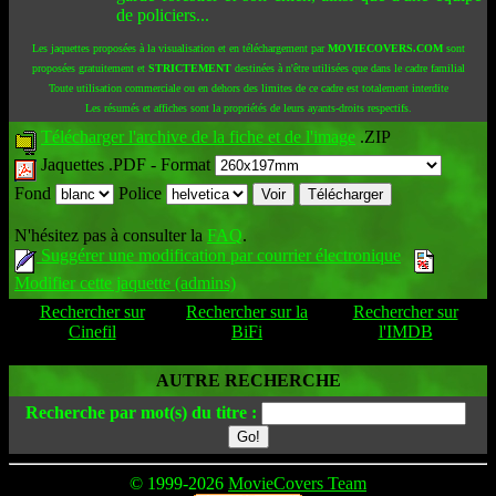
de policiers...
Les jaquettes proposées à la visualisation et en téléchargement par
MOVIECOVERS.COM
sont
proposées gratuitement et
STRICTEMENT
destinées à n'être utilisées que dans le cadre familial
Toute utilisation commerciale ou en dehors des limites de ce cadre est totalement interdite
Les résumés et affiches sont la propriétés de leurs ayants-droits respectifs.
Télécharger l'archive de la fiche et de l'image
.ZIP
Jaquettes .PDF -
Format
Fond
Police
N'hésitez pas à consulter la
FAQ
.
Suggérer une modification par courrier électronique
Modifier cette jaquette (admins)
Rechercher sur
Rechercher sur la
Rechercher sur
Cinefil
BiFi
l'IMDB
AUTRE RECHERCHE
Recherche par mot(s) du titre :
© 1999-2026
MovieCovers Team