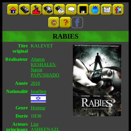
RABIES
Titre
KALEVET
original
Réalisateur
Aharon
KESHALES
,
Navot
PAPUSHADO
Année
2010
Nationalité
Israélien
Genre
Horreur
Durée
1H30
Acteurs
Lior
principaux
ASHKENAZI
,