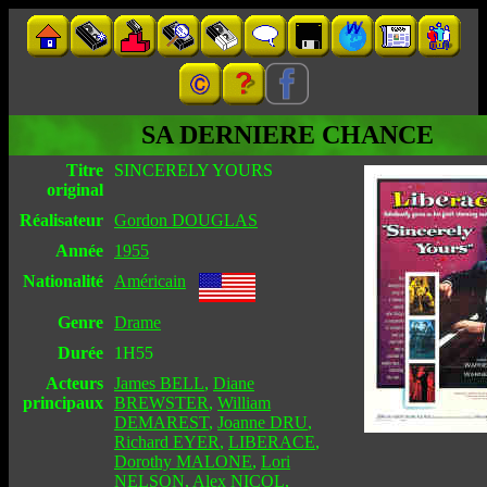
SA DERNIERE CHANCE
Titre
SINCERELY YOURS
original
Réalisateur
Gordon DOUGLAS
Année
1955
Nationalité
Américain
Genre
Drame
Durée
1H55
Acteurs
James BELL
,
Diane
principaux
BREWSTER
,
William
DEMAREST
,
Joanne DRU
,
Richard EYER
,
LIBERACE
,
Dorothy MALONE
,
Lori
NELSON
,
Alex NICOL
,