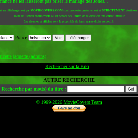
 fiancé ne les laisseront pas briser le mariage des Jones...
 et en téléchargement par
MOVIECOVERS.COM
sont proposées gratuitement et
STRICTEMENT
destinées à
Toute utilisation commerciale ou en dehors des limites de ce cadre est totalement interdite
Les résumés et affiches sont la propriétés de leurs ayants-droits respectifs.
Police
 cette jaquette (admins)
Rechercher sur la BiFi
AUTRE RECHERCHE
Recherche par mot(s) du titre :
© 1999-2026
MovieCovers Team