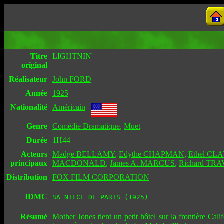
Titre
LIGHTNIN'
original
Réalisateur
John FORD
Année
1925
Nationalité
Américain
Genre
Comédie Dramatique
,
Muet
Durée
1H44
Acteurs
Madge BELLAMY
,
Edythe CHAPMAN
,
Ethel CL
principaux
MACDONALD
,
James A. MARCUS
,
Richard TR
Distribution
FOX FILM CORPORATION
IDMC
SA NIECE DE PARIS (1925)
Résumé
Mother Jones tient un petit hôtel sur la frontière Cali