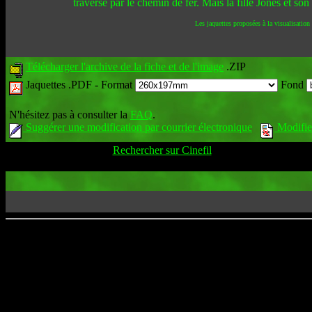
traversé par le chemin de fer. Mais la fille Jones et son
Les jaquettes proposées à la visualisation
Télécharger l'archive de la fiche et de l'image
.ZIP
Jaquettes .PDF -
Format
Fond
N'hésitez pas à consulter la
FAQ
.
Suggérer une modification par courrier électronique
Modifier
Rechercher sur Cinefil