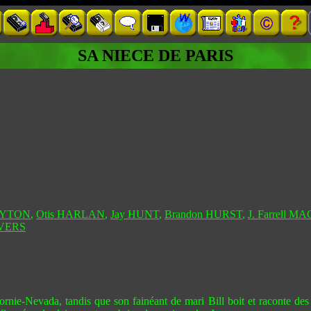
SA NIECE DE PARIS
AYTON
,
Otis HARLAN
,
Jay HUNT
,
Brandon HURST
,
J. Farrell
AVERS
fornie-Nevada, tandis que son fainéant de mari Bill boit et raconte des 