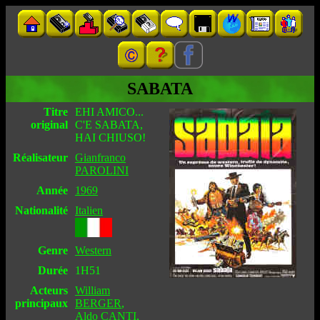
SABATA
Titre
EHI AMICO...
original
C'E SABATA,
HAI CHIUSO!
Réalisateur
Gianfranco
PAROLINI
Année
1969
Nationalité
Italien
Genre
Western
Durée
1H51
Acteurs
William
principaux
BERGER
,
Aldo CANTI
,