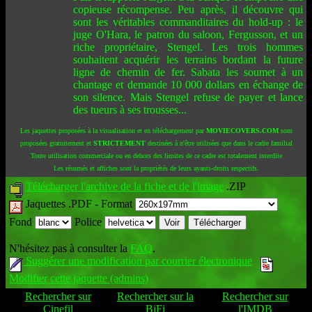
copieuse récompense. Peu après, il découvre qui
sont les véritables commanditaires du hold-up : le
juge O'Hara, le patron du saloon, Fergusson, et un
riche propriétaire, Stengel. Les trois hommes
souhaitent acquérir les terrains bordant la future
ligne de chemin de fer. Sabata les soumet à un
chantage et demande 10 000 dollars en échange de
son silence. Mais Stengel refuse de payer et lance
des tueurs à ses trousses...
Les jaquettes proposées à la visualisation et en téléchargement par
MOVIECOVERS.COM
sont
proposées gratuitement et
STRICTEMENT
destinées à n'être utilisées que dans le cadre familial
Toute utilisation commerciale ou en dehors des limites de ce cadre est totalement interdite
Les résumés et affiches sont la propriétés de leurs ayants-droits respectifs.
Télécharger l'archive de la fiche et de l'image
.ZIP
Jaquettes .PDF -
Format
Fond
Police
N'hésitez pas à consulter la
FAQ
.
Suggérer une modification par courrier électronique
Modifier cette jaquette (admins)
Rechercher sur
Rechercher sur la
Rechercher sur
Cinefil
BiFi
l'IMDB