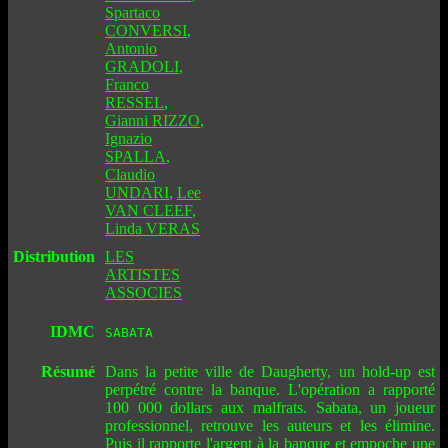
Spartaco
CONVERSI
,
Antonio
GRADOLI
,
Franco
RESSEL
,
Gianni RIZZO
,
Ignazio
SPALLA
,
Claudio
UNDARI
,
Lee
VAN CLEEF
,
Linda VERAS
Distribution
LES
ARTISTES
ASSOCIES
IDMC
SABATA
Résumé
Dans la petite ville de Daugherty, un hold-up est
perpétré contre la banque. L'opération a rapporté
100 000 dollars aux malfrats. Sabata, un joueur
professionnel, retrouve les auteurs et les élimine.
Puis il rapporte l'argent à la banque et empoche une