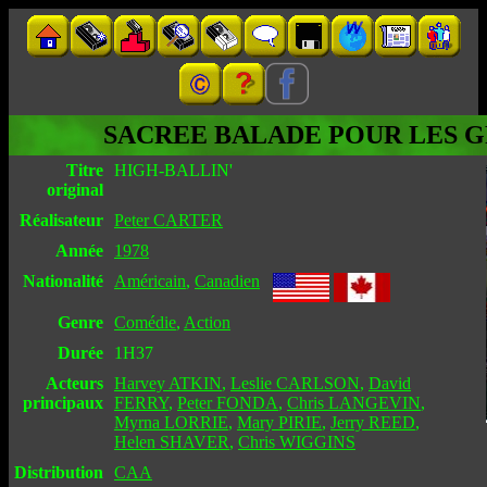
SACREE BALADE POUR LES G
Titre
HIGH-BALLIN'
original
Réalisateur
Peter CARTER
Année
1978
Nationalité
Américain
,
Canadien
Genre
Comédie
,
Action
Durée
1H37
Acteurs
Harvey ATKIN
,
Leslie CARLSON
,
David
principaux
FERRY
,
Peter FONDA
,
Chris LANGEVIN
,
Myrna LORRIE
,
Mary PIRIE
,
Jerry REED
,
Helen SHAVER
,
Chris WIGGINS
Distribution
CAA