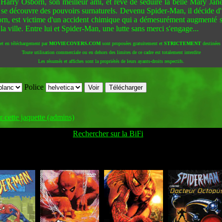
 Harry Osborn, son meilleur ami, et rêve de séduire la belle Mary Ja
e et se découvre des pouvoirs surnaturels. Devenu Spider-Man, il décide 
rn, est victime d'un accident chimique qui a démesurément augmenté ses f
 ville. Entre lui et Spider-Man, une lutte sans merci s'engage...
 et en téléchargement par
MOVIECOVERS.COM
sont proposées gratuitement et
STRICTEMENT
destinées à
Toute utilisation commerciale ou en dehors des limites de ce cadre est totalement interdite
Les résumés et affiches sont la propriétés de leurs ayants-droits respectifs.
Police
 cette jaquette (admins)
Rechercher sur la BiFi