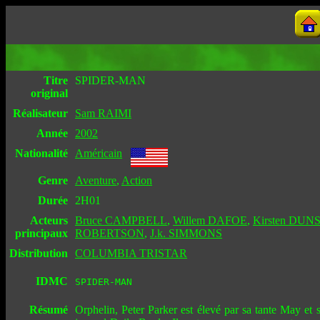
Titre
SPIDER-MAN
original
Réalisateur
Sam RAIMI
Année
2002
Nationalité
Américain
Genre
Aventure
,
Action
Durée
2H01
Acteurs
Bruce CAMPBELL
,
Willem DAFOE
,
Kirsten DUN
principaux
ROBERTSON
,
J.k. SIMMONS
Distribution
COLUMBIA TRISTAR
IDMC
SPIDER-MAN
Résumé
Orphelin, Peter Parker est élevé par sa tante May et