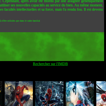
ne. Cependant, après avoir été mordu par une araignée génétiquement
d'utiliser ses nouvelles capacités au service du bien. Au même moment,
acultés intellectuelles et sa force, mais l'a rendu fou. Il est devenu
 n'être utilisées que dans le cadre familial
Rechercher sur l'IMDB