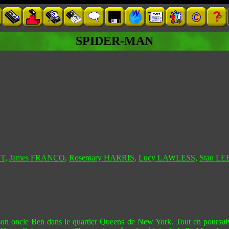
SPIDER-MAN
ST
,
James FRANCO
,
Rosemary HARRIS
,
Lucy LAWLESS
,
Stan LE
 son oncle Ben dans le quartier Queens de New York. Tout en poursuiva