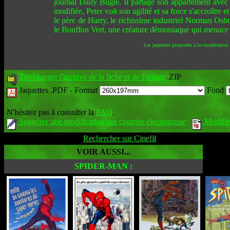
journal Daily Bugle. Il partage son appartement avec
modifiée, Peter voit son agilité et sa force s'accroîtr
le père de Harry, le richissime industriel Norman Osbo
le Bouffon Vert, une créature démoniaque qui menace la
Les jaquettes proposées à la visualisation
Télécharger l'archive de la fiche et de l'image
.ZIP
Jaquettes .PDF -
Format
Fond
N'hésitez pas à consulter la
FAQ
.
Suggérer une modification par courrier électronique
Modifier
Rechercher sur Cinefil
VOIR AUSSI...
SPIDER-MAN :