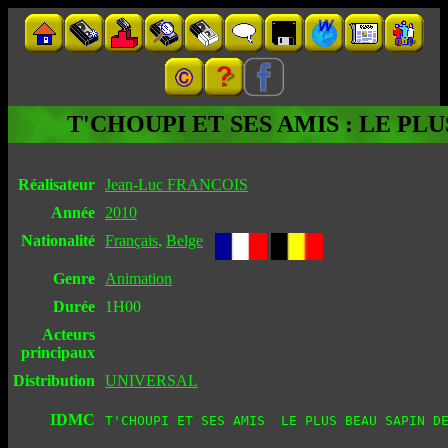
T'CHOUPI ET SES AMIS : LE PL
Réalisateur
Jean-Luc FRANCOIS
Année
2010
Nationalité
Français
,
Belge
Genre
Animation
Durée
1H00
Acteurs
principaux
Distribution
UNIVERSAL
IDMC
T'CHOUPI ET SES AMIS  LE PLUS BEAU SAPIN D