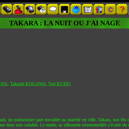
TAKARA : LA NUIT OU J'AI NAGE
AWA
,
Takashi KOGAWA
,
Yuji KUDO
un poissonnier part travailler au marché en ville. Takara, son fils de
lisse dans son cartable. Le matin, sa silhouette ensommeillée s'écarte du 