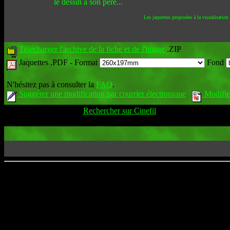
le dessin à son père...
Les jaquettes proposées à la visualisation
Télécharger l'archive de la fiche et de l'image
.ZIP
Jaquettes .PDF -
Format
Fond
N'hésitez pas à consulter la
FAQ
.
Suggérer une modification par courrier électronique
Modifier
Rechercher sur Cinefil