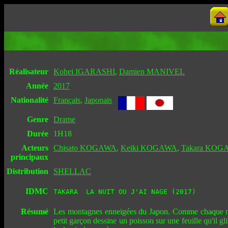
Réalisateur
Kohei IGARASHI
,
Damien MANIVEL
Année
2017
Nationalité
Français
,
Japonais
Genre
Drame
Durée
1H18
Acteurs
Chisato KOGAWA
,
Keiki KOGAWA
,
Takara KOG
principaux
Distribution
SHELLAC
IDMC
TAKARA  LA NUIT OU J'AI NAGE (2017)
Résumé
Les montagnes enneigées du Japon. Comme chaque nuit, 
petit garçon dessine un poisson sur une feuille qu'il g