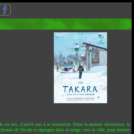
 six ans, n'arrive pas à se rendormir. Dans la maison silencieuse, le
chemin de l'école et zigzague dans la neige, vers la ville, pour donner