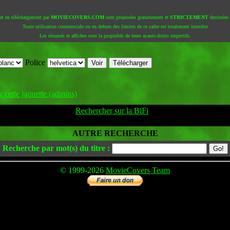
 et en téléchargement par
MOVIECOVERS.COM
sont proposées gratuitement et
STRICTEMENT
destinées à
Toute utilisation commerciale ou en dehors des limites de ce cadre est totalement interdite
Les résumés et affiches sont la propriétés de leurs ayants-droits respectifs.
Police
 cette jaquette (admins)
Rechercher sur la BiFi
AUTRE RECHERCHE
Recherche par mot(s) du titre :
© 1999-2026
MovieCovers Team