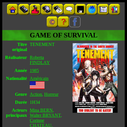
GAME OF SURVIVAL
Titre
TENEMENT
original
Réalisateur
Roberta
FINDLAY
Année
1985
Nationalité
Américain
Genre
Action
,
Horreur
Durée
1H34
Acteurs
Mina BERN
,
principaux
Walter BRYANT
,
Corinne
CHATEAU
,