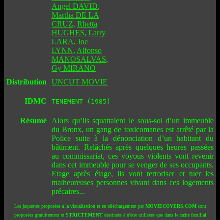
Angel DAVID
,
Martha DE LA
CRUZ
,
Rhetta
HUGHES
,
Larry
LARA
,
Joe
LYNN
,
Alfonso
MANOSALVAS
,
Gy MIRANO
Distribution
UNCUT MOVIE
IDMC
TENEMENT (1985)
Résumé
Alors qu’ils squattaient le sous-sol d’un immeuble
du Bronx, un gang de toxicomanes est arrêté par la
Police suite à la dénonciation d’un habitant du
bâtiment. Relâchés après quelques heures passées
au commissariat, ces voyous violents vont revenir
dans cet immeuble pour se venger de ses occupants.
Etage après étage, ils vont terroriser et tuer les
malheureuses personnes vivant dans ces logements
précaires...
Les jaquettes proposées à la visualisation et en téléchargement par
MOVIECOVERS.COM
sont
proposées gratuitement et
STRICTEMENT
destinées à n'être utilisées que dans le cadre familial