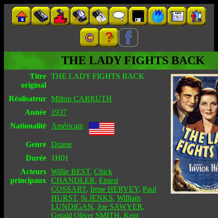
THE LADY FIGHTS BACK
Titre
THE LADY FIGHTS BACK
original
Réalisateur
Milton CARRUTH
Année
1937
Nationalité
Américain
Genre
Drame
Durée
1H01
Acteurs
Willie BEST
,
Chick
principaux
CHANDLER
,
Ernest
COSSART
,
Irene HERVEY
,
Paul
HURST
,
Si JENKS
,
William
LUNDIGAN
,
Joe SAWYER
,
Gerald Oliver SMITH
,
Kent