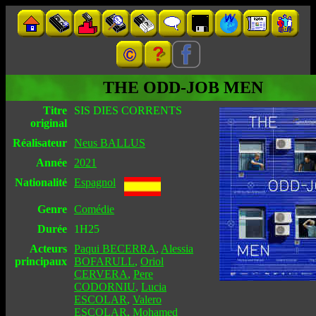
THE ODD-JOB MEN
Titre
SIS DIES CORRENTS
original
Réalisateur
Neus BALLUS
Année
2021
Nationalité
Espagnol
Genre
Comédie
Durée
1H25
Acteurs
Paqui BECERRA
,
Alessia
principaux
BOFARULL
,
Oriol
CERVERA
,
Pere
CODORNIU
,
Lucia
ESCOLAR
,
Valero
ESCOLAR
,
Mohamed