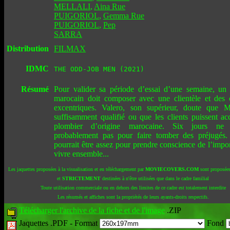
MELLALI
,
Aina Rue
PUIGORIOL
,
Gemma Rue
PUIGORIOL
,
Pep
SARRA
Distribution
FILMAX
IDMC
THE ODD-JOB MEN (2021)
Résumé
Pour valider sa période d’essai d’une semaine, un
marocain doit composer avec une clientèle et des 
excentriques. Valero, son supérieur, doute que M
suffisamment qualifié ou que les clients puissent ac
plombier d’origine marocaine. Six jours ne s
probablement pas pour faire tomber des préjugés.
pourrait être assez pour prendre conscience de l’impo
vivre ensemble...
Les jaquettes proposées à la visualisation et en téléchargement par
MOVIECOVERS.COM
sont proposées
et
STRICTEMENT
destinées à n'être utilisées que dans le cadre familial
Toute utilisation commerciale ou en dehors des limites de ce cadre est totalement interdite
Les résumés et affiches sont la propriétés de leurs ayants-droits respectifs.
Télécharger l'archive de la fiche et de l'image
.ZIP
Jaquettes .PDF -
Format
Fond