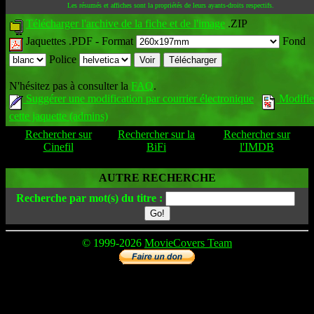
Les résumés et affiches sont la propriétés de leurs ayants-droits respectifs.
Télécharger l'archive de la fiche et de l'image
.ZIP
Jaquettes .PDF -
Format
Fond
Police
N'hésitez pas à consulter la
FAQ
.
Suggérer une modification par courrier électronique
Modifie
cette jaquette (admins)
Rechercher sur
Rechercher sur la
Rechercher sur
Cinefil
BiFi
l'IMDB
AUTRE RECHERCHE
Recherche par mot(s) du titre :
© 1999-2026
MovieCovers Team