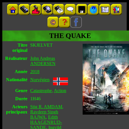
THE QUAKE
Titre
SKJELVET
original
Réalisateur
John Andreas
ANDERSEN
Année
2018
Nationalité
Norvégien
Genre
Catastrophe
,
Action
Durée
1H46
Acteurs
Stig R. AMDAM
,
principaux
Ravdeep Singh
BAJWA
,
Edith
HAAGENRUD-
SANDE
,
Ingvild