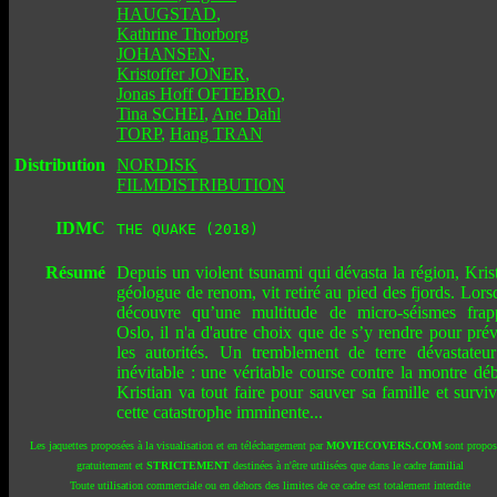
HAUGSTAD
,
Kathrine Thorborg
JOHANSEN
,
Kristoffer JONER
,
Jonas Hoff OFTEBRO
,
Tina SCHEI
,
Ane Dahl
TORP
,
Hang TRAN
Distribution
NORDISK
FILMDISTRIBUTION
IDMC
THE QUAKE (2018)
Résumé
Depuis un violent tsunami qui dévasta la région, Krist
géologue de renom, vit retiré au pied des fjords. Lors
découvre qu’une multitude de micro-séismes frap
Oslo, il n'a d'autre choix que de s’y rendre pour prév
les autorités. Un tremblement de terre dévastateur
inévitable : une véritable course contre la montre déb
Kristian va tout faire pour sauver sa famille et survi
cette catastrophe imminente...
Les jaquettes proposées à la visualisation et en téléchargement par
MOVIECOVERS.COM
sont propos
gratuitement et
STRICTEMENT
destinées à n'être utilisées que dans le cadre familial
Toute utilisation commerciale ou en dehors des limites de ce cadre est totalement interdite