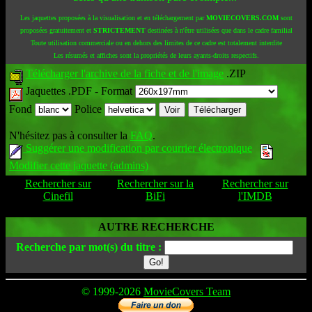
Les jaquettes proposées à la visualisation et en téléchargement par
MOVIECOVERS.COM
sont
proposées gratuitement et
STRICTEMENT
destinées à n'être utilisées que dans le cadre familial
Toute utilisation commerciale ou en dehors des limites de ce cadre est totalement interdite
Les résumés et affiches sont la propriétés de leurs ayants-droits respectifs.
Télécharger l'archive de la fiche et de l'image
.ZIP
Jaquettes .PDF -
Format
Fond
Police
N'hésitez pas à consulter la
FAQ
.
Suggérer une modification par courrier électronique
Modifier cette jaquette (admins)
Rechercher sur
Rechercher sur la
Rechercher sur
Cinefil
BiFi
l'IMDB
AUTRE RECHERCHE
Recherche par mot(s) du titre :
© 1999-2026
MovieCovers Team