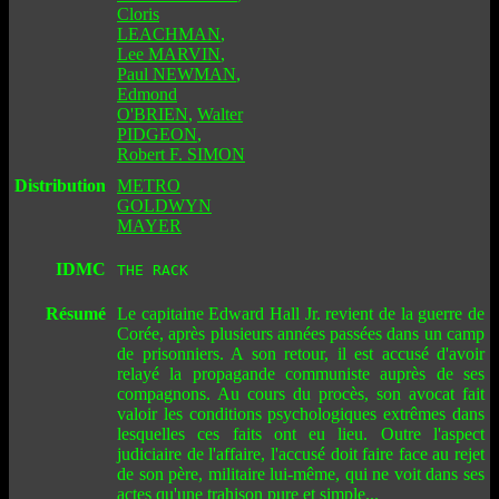
Cloris
LEACHMAN
,
Lee MARVIN
,
Paul NEWMAN
,
Edmond
O'BRIEN
,
Walter
PIDGEON
,
Robert F. SIMON
Distribution
METRO
GOLDWYN
MAYER
IDMC
THE RACK
Résumé
Le capitaine Edward Hall Jr. revient de la guerre de
Corée, après plusieurs années passées dans un camp
de prisonniers. A son retour, il est accusé d'avoir
relayé la propagande communiste auprès de ses
compagnons. Au cours du procès, son avocat fait
valoir les conditions psychologiques extrêmes dans
lesquelles ces faits ont eu lieu. Outre l'aspect
judiciaire de l'affaire, l'accusé doit faire face au rejet
de son père, militaire lui-même, qui ne voit dans ses
actes qu'une trahison pure et simple...