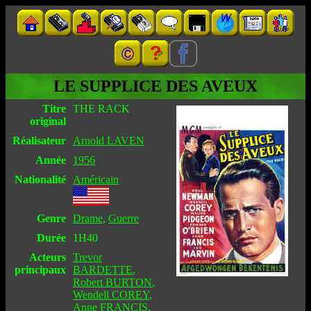
LE SUPPLICE DES AVEUX
Titre
THE RACK
original
Réalisateur
Arnold LAVEN
Année
1956
Nationalité
Américain
Genre
Drame
,
Guerre
Durée
1H40
Acteurs
Trevor
principaux
BARDETTE
,
Robert BURTON
,
Wendell COREY
,
Anne FRANCIS
,