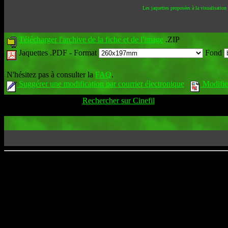
Les jaquettes proposées à la visualisation
Télécharger l'archive de la fiche et de l'image
.ZIP
Jaquettes .PDF -
Format
Fond
N'hésitez pas à consulter la
FAQ
.
Suggérer une modification par courrier électronique
Modifier
Rechercher sur Cinefil