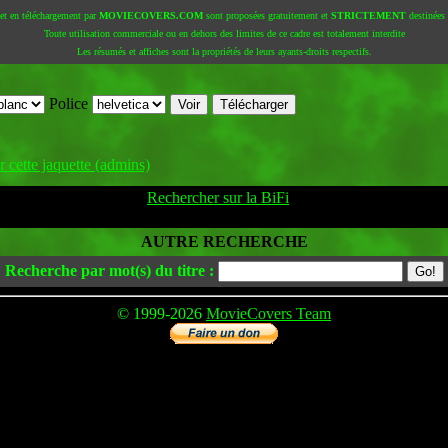
 et en téléchargement par
MOVIECOVERS.COM
sont proposées gratuitement et
STRICTEMENT
destinées à
Toute utilisation commerciale ou en dehors des limites de ce cadre est totalement interdite
Les résumés et affiches sont la propriétés de leurs ayants-droits respectifs.
Police
 cette jaquette (admins)
Rechercher sur la BiFi
AUTRE RECHERCHE
Recherche par mot(s) du titre :
© 1999-2026
MovieCovers Team