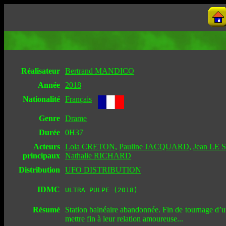
Réalisateur
Bertrand MANDICO
Année
2018
Nationalité
Français
Genre
Drame
Durée
0H37
Acteurs
Lola CRETON
,
Pauline JACQUARD
,
Jean LE
principaux
Nathalie RICHARD
Distribution
UFO DISTRIBUTION
IDMC
ULTRA PULPE (2018)
Résumé
Station balnéaire abandonnée. Fin de tournage d’un
mettre fin à leur relation amoureuse...