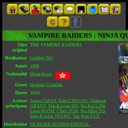
VAMPIRE RAIDERS : NINJA Q
Titre
THE VAMPIRE RAIDERS
original
Réalisateur
Godfrey HO
Année
1988
Nationalité
Hong-Kong
Genre
Horreur
,
Comédie
Durée
1H26
Acteurs
Agnes CHAN
,
Kam CHEUNG
,
Deborah
principaux
GRANT
,
Pak-Kwong HO
,
Ho-Kai LAW
,
Louis ROTH
,
Chien SUN
,
Siu-Ming TO
,
Sing-Kwong TSANG
,
Tau Wan YUE
Distribution
FILMARK INTERNATIONAL