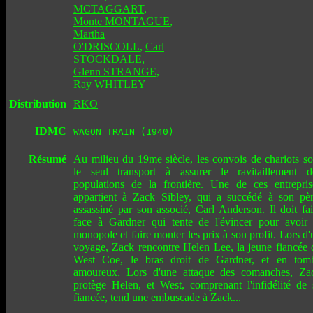
MCTAGGART
,
Monte MONTAGUE
,
Martha
O'DRISCOLL
,
Carl
STOCKDALE
,
Glenn STRANGE
,
Ray WHITLEY
Distribution
RKO
IDMC
WAGON TRAIN (1940)
Résumé
Au milieu du 19me siècle, les convois de chariots so
le seul transport à assurer le ravitaillement d
populations de la frontière. Une de ces entrepris
appartient à Zack Sibley, qui a succédé à son pèr
assassiné par son associé, Carl Anderson. Il doit fai
face à Gardner qui tente de l'évincer pour avoir 
monopole et faire monter les prix à son profit. Lors d'
voyage, Zack rencontre Helen Lee, la jeune fiancée 
West Coe, le bras droit de Gardner, et en tom
amoureux. Lors d'une attaque des comanches, Za
protège Helen, et West, comprenant l'infidélité de 
fiancée, tend une embuscade à Zack...