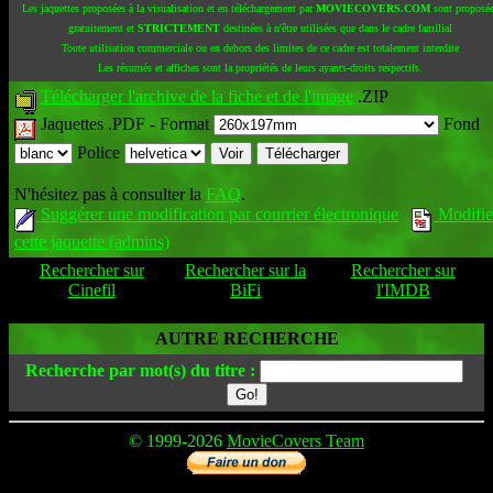
Les jaquettes proposées à la visualisation et en téléchargement par
MOVIECOVERS.COM
sont proposé
gratuitement et
STRICTEMENT
destinées à n'être utilisées que dans le cadre familial
Toute utilisation commerciale ou en dehors des limites de ce cadre est totalement interdite
Les résumés et affiches sont la propriétés de leurs ayants-droits respectifs.
Télécharger l'archive de la fiche et de l'image
.ZIP
Jaquettes .PDF -
Format
Fond
Police
N'hésitez pas à consulter la
FAQ
.
Suggérer une modification par courrier électronique
Modifie
cette jaquette (admins)
Rechercher sur
Rechercher sur la
Rechercher sur
Cinefil
BiFi
l'IMDB
AUTRE RECHERCHE
Recherche par mot(s) du titre :
© 1999-2026
MovieCovers Team