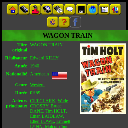
WAGON TRAIN
Titre
WAGON TRAIN
original
Réalisateur
Edward KILLY
Année
1940
Nationalité
Américain
Genre
Western
Durée
0H59
Acteurs
Cliff CLARK
,
Wade
principaux
CROSBY
,
Bruce
DANE
,
Tim HOLT
,
Ethan LAIDLAW
,
Ellen LOWE
,
Emmett
LYNN
,
Malcom 'bud'