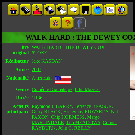
WALK HARD : THE DEWEY CO
Titre
WALK HARD : THE DEWEY COX
original
STORY
Réalisateur
Jake KASDAN
Année
2007
Nationalité
Américain
Genre
Comédie Dramatique
,
Film Musical
Durée
1H36
Acteurs
Raymond J. BARRY
,
Terrence BEASOR
,
principaux
Gerry BLACK
,
Honeyboy EDWARDS
,
Nat
FAXON
,
Chip HORMESS
,
Margo
MARTINDALE
,
Tim MEADOWS
,
Conner
RAYBURN
,
John C. REILLY