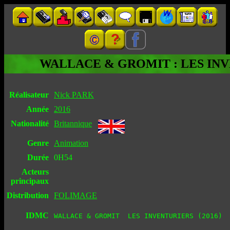
WALLACE & GROMIT : LES IN
Réalisateur
Nick PARK
Année
2016
Nationalité
Britannique
Genre
Animation
Durée
0H54
Acteurs
principaux
Distribution
FOLIMAGE
IDMC
WALLACE & GROMIT  LES INVENTURIERS (2016)