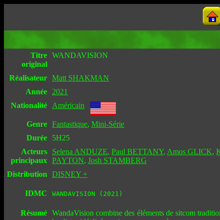
Titre
WANDAVISION
original
Réalisateur
Matt SHAKMAN
Année
2021
Nationalité
Américain
Genre
Fantastique
,
Mini-Série
Durée
5H25
Acteurs
Selena ANDUZE
,
Paul BETTANY
,
Amos GLICK
,
principaux
PAYTON
,
Josh STAMBERG
Distribution
DISNEY +
IDMC
WANDAVISION (2021)
Résumé
WandaVision combine des éléments de sitcom traditio