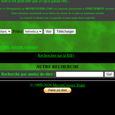
t n’est peut-être pas ce qu'il paraît être...
 et en téléchargement par
MOVIECOVERS.COM
sont proposées gratuitement et
STRICTEMENT
destinées à
Toute utilisation commerciale ou en dehors des limites de ce cadre est totalement interdite
Les résumés et affiches sont la propriétés de leurs ayants-droits respectifs.
Police
 cette jaquette (admins)
Rechercher sur la BiFi
AUTRE RECHERCHE
Recherche par mot(s) du titre :
© 1999-2026
MovieCovers Team