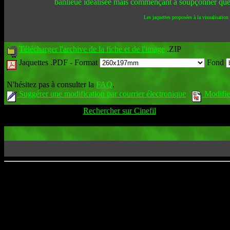
banlieue idéalisée mais commençant à soupçonner que tou
Les jaquettes proposées à la visualisation
Télécharger l'archive de la fiche et de l'image
.ZIP
Jaquettes .PDF -
Format
Fond
N'hésitez pas à consulter la
FAQ
.
Suggérer une modification par courrier électronique
Modifier
Rechercher sur Cinefil