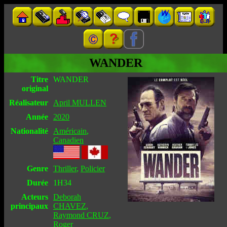
WANDER
Titre
WANDER
original
Réalisateur
April MULLEN
Année
2020
Nationalité
Américain
,
Canadien
Genre
Thriller
,
Policier
Durée
1H34
Acteurs
Deborah
principaux
CHAVEZ
,
Raymond CRUZ
,
Roger