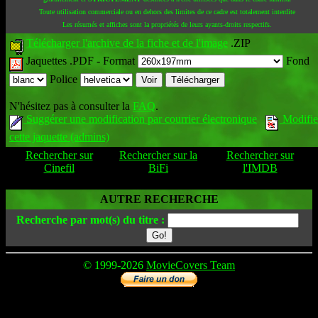
Toute utilisation commerciale ou en dehors des limites de ce cadre est totalement interdite
Les résumés et affiches sont la propriétés de leurs ayants-droits respectifs.
Télécharger l'archive de la fiche et de l'image
.ZIP
Jaquettes .PDF -
Format
Fond
Police
N'hésitez pas à consulter la
FAQ
.
Suggérer une modification par courrier électronique
Modifie
cette jaquette (admins)
Rechercher sur
Rechercher sur la
Rechercher sur
Cinefil
BiFi
l'IMDB
AUTRE RECHERCHE
Recherche par mot(s) du titre :
© 1999-2026
MovieCovers Team