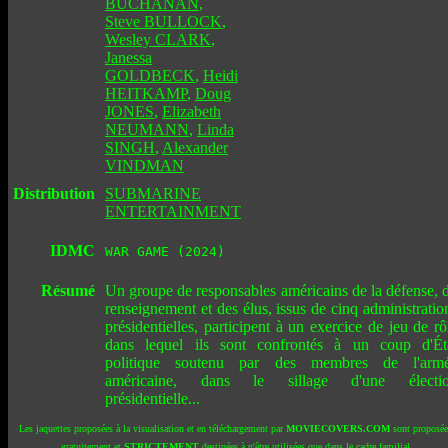
BUCHANAN
,
Steve BULLOCK
,
Wesley CLARK
,
Janessa
GOLDBECK
,
Heidi
HEITKAMP
,
Doug
JONES
,
Elizabeth
NEUMANN
,
Linda
SINGH
,
Alexander
VINDMAN
Distribution
SUBMARINE
ENTERTAINMENT
IDMC
WAR GAME (2024)
Résumé
Un groupe de responsables américains de la défense, 
renseignement et des élus, issus de cinq administratio
présidentielles, participent à un exercice de jeu de rô
dans lequel ils sont confrontés à un coup d'Ét
politique soutenu par des membres de l'arm
américaine, dans le sillage d'une électi
présidentielle...
Les jaquettes proposées à la visualisation et en téléchargement par
MOVIECOVERS.COM
sont proposée
gratuitement et
STRICTEMENT
destinées à n'être utilisées que dans le cadre familial