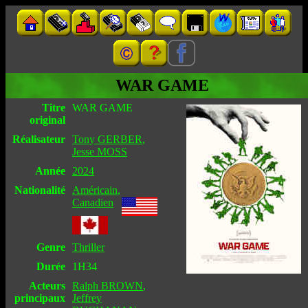
WAR GAME
Titre
WAR GAME
original
Réalisateur
Tony GERBER
,
Jesse MOSS
Année
2024
Nationalité
Américain
,
Canadien
Genre
Thriller
Durée
1H34
Acteurs
Ralph BROWN
,
principaux
Jeffrey