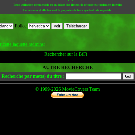
Toute utilisation commerciale ou en dehors des limites de ce cadre est totalement interdite
Les résumés et affiches sont la propriétés de leurs ayants-droits respectifs.
Police
 cette jaquette (admins)
Rechercher sur la BiFi
AUTRE RECHERCHE
Recherche par mot(s) du titre :
© 1999-2026
MovieCovers Team