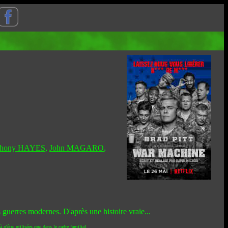
thony HAYES
,
John MAGARO
,
guerres modernes. D'après une histoire vraie...
 n'être utilisées que dans le cadre familial