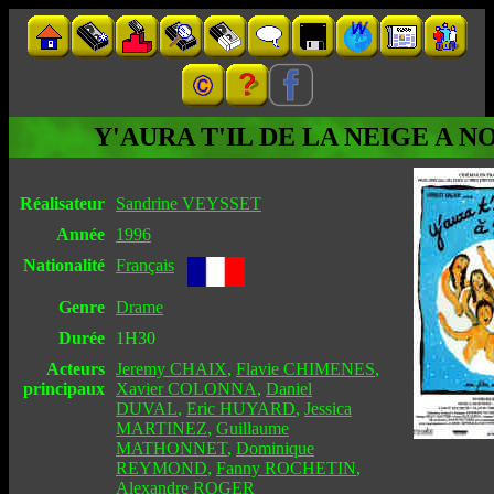
Y'AURA T'IL DE LA NEIGE A N
Réalisateur
Sandrine VEYSSET
Année
1996
Nationalité
Français
Genre
Drame
Durée
1H30
Acteurs
Jeremy CHAIX
,
Flavie CHIMENES
,
principaux
Xavier COLONNA
,
Daniel
DUVAL
,
Eric HUYARD
,
Jessica
MARTINEZ
,
Guillaume
MATHONNET
,
Dominique
REYMOND
,
Fanny ROCHETIN
,
Alexandre ROGER