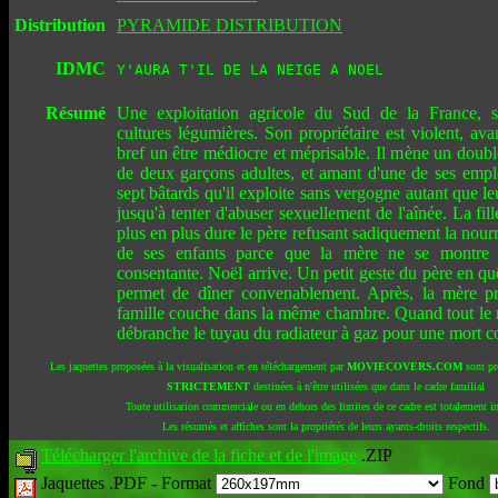
Distribution
PYRAMIDE DISTRIBUTION
IDMC
Y'AURA T'IL DE LA NEIGE A NOEL
Résumé
Une exploitation agricole du Sud de la France, sp
cultures légumières. Son propriétaire est violent, avar
bref un être médiocre et méprisable. Il mène un double
de deux garçons adultes, et amant d'une de ses emplo
sept bâtards qu'il exploite sans vergogne autant que l
jusqu'à tenter d'abuser sexuellement de l'aînée. La fill
plus en plus dure le père refusant sadiquement la nourr
de ses enfants parce que la mère ne se montre 
consentante. Noël arrive. Un petit geste du père en qu
permet de dîner convenablement. Après, la mère pr
famille couche dans la même chambre. Quand tout le 
débranche le tuyau du radiateur à gaz pour une mort col
Les jaquettes proposées à la visualisation et en téléchargement par
MOVIECOVERS.COM
sont pr
STRICTEMENT
destinées à n'être utilisées que dans le cadre familial
Toute utilisation commerciale ou en dehors des limites de ce cadre est totalement in
Les résumés et affiches sont la propriétés de leurs ayants-droits respectifs.
Télécharger l'archive de la fiche et de l'image
.ZIP
Jaquettes .PDF -
Format
Fond