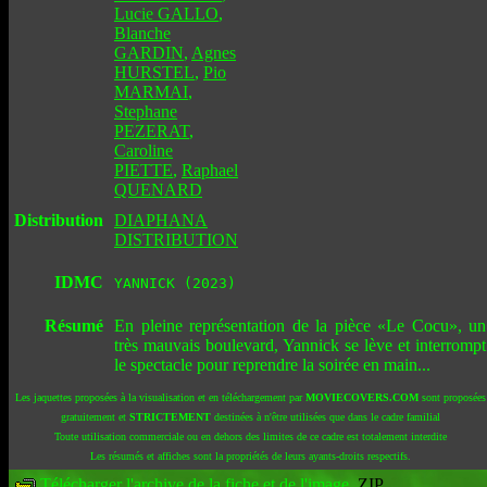
Lucie GALLO
,
Blanche
GARDIN
,
Agnes
HURSTEL
,
Pio
MARMAI
,
Stephane
PEZERAT
,
Caroline
PIETTE
,
Raphael
QUENARD
Distribution
DIAPHANA
DISTRIBUTION
IDMC
YANNICK (2023)
Résumé
En pleine représentation de la pièce «Le Cocu», un
très mauvais boulevard, Yannick se lève et interrompt
le spectacle pour reprendre la soirée en main...
Les jaquettes proposées à la visualisation et en téléchargement par
MOVIECOVERS.COM
sont proposées
gratuitement et
STRICTEMENT
destinées à n'être utilisées que dans le cadre familial
Toute utilisation commerciale ou en dehors des limites de ce cadre est totalement interdite
Les résumés et affiches sont la propriétés de leurs ayants-droits respectifs.
Télécharger l'archive de la fiche et de l'image
.ZIP