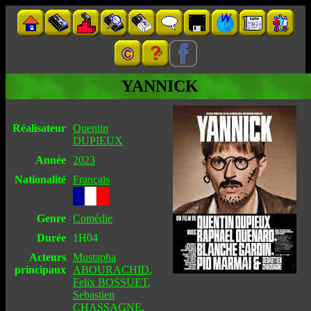
YANNICK
Réalisateur
Quentin
DUPIEUX
Année
2023
Nationalité
Français
Genre
Comédie
Durée
1H04
Acteurs
Mustapha
principaux
ABOURACHID
,
Felix BOSSUET
,
Sebastien
CHASSAGNE
,