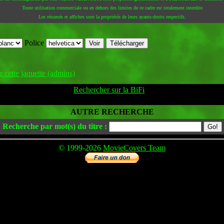
Toute utilisation commerciale ou en dehors des limites de ce cadre est totalement interdite
Les résumés et affiches sont la propriétés de leurs ayants-droits respectifs.
Police
 cette jaquette (admins)
Rechercher sur la BiFi
AUTRE RECHERCHE
Recherche par mot(s) du titre :
© 1999-2026
MovieCovers Team