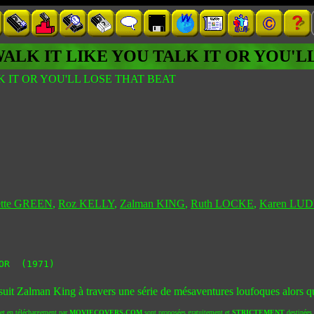
ALK IT LIKE YOU TALK IT OR YOU'L
 IT OR YOU'LL LOSE THAT BEAT
ette GREEN
,
Roz KELLY
,
Zalman KING
,
Ruth LOCKE
,
Karen LU
OR  (1971)
suit Zalman King à travers une série de mésaventures loufoques alors qu
 et en téléchargement par
MOVIECOVERS.COM
sont proposées gratuitement et
STRICTEMENT
destinées à