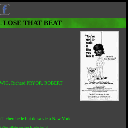
L LOSE THAT BEAT
DWIG
,
Richard PRYOR
,
ROBERT
'il cherche le but de sa vie à New York...
 n'être utilisées que dans le cadre familial