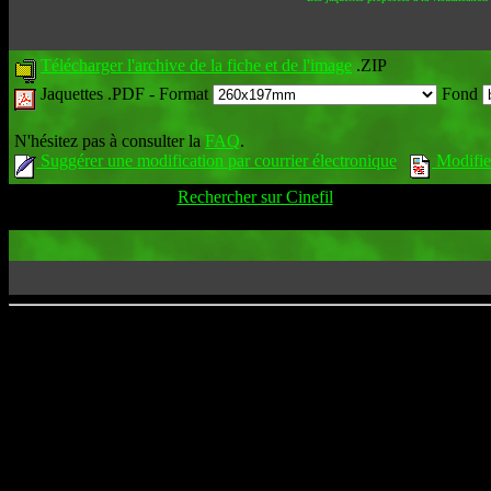
Télécharger l'archive de la fiche et de l'image
.ZIP
Jaquettes .PDF -
Format
Fond
N'hésitez pas à consulter la
FAQ
.
Suggérer une modification par courrier électronique
Modifier
Rechercher sur Cinefil