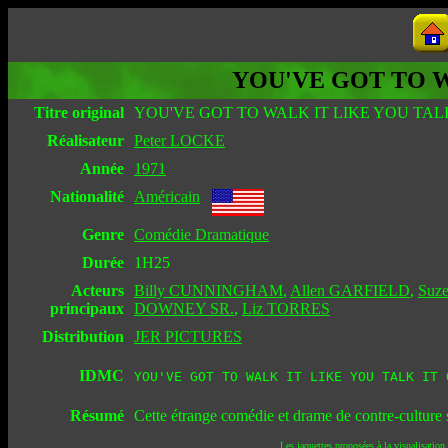
YOU'VE GOT TO W
Titre original
YOU'VE GOT TO WALK IT LIKE YOU TALK
Réalisateur
Peter LOCKE
Année
1971
Nationalité
Américain
Genre
Comédie Dramatique
Durée
1H25
Acteurs
Billy CUNNINGHAM
,
Allen GARFIELD
,
Suz
principaux
DOWNEY SR.
,
Liz TORRES
Distribution
JER PICTURES
IDMC
YOU'VE GOT TO WALK IT LIKE YOU TALK IT 
Résumé
Cette étrange comédie et drame de contre-culture 
Les jaquettes proposées à la visualisation