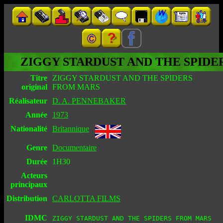
ZIGGY STARDUST AND THE SPID
Titre
ZIGGY STARDUST AND THE SPIDERS
original
FROM MARS
Réalisateur
D. A. PENNEBAKER
Année
1973
Nationalité
Britannique
Genre
Documentaire
Durée
1H30
Acteurs
principaux
Distribution
CARLOTTA FILMS
IDMC
ZIGGY STARDUST AND THE SPIDERS FROM MARS