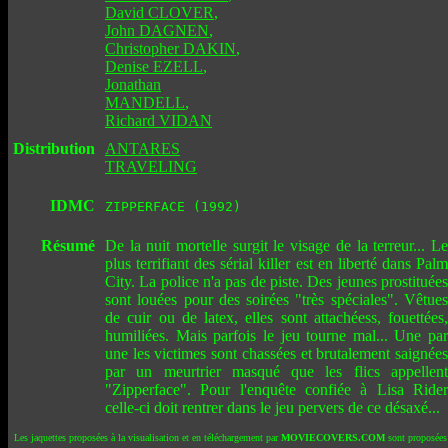
David CLOVER
,
John DAGNEN
,
Christopher DAKIN
,
Denise EZELL
,
Jonathan
MANDELL
,
Richard VIDAN
Distribution
ANTARES
TRAVELING
IDMC
ZIPPERFACE (1992)
Résumé
De la nuit mortelle surgit le visage de la terreur... Le
plus terrifiant des sérial killer est en liberté dans Palm
City. La police n'a pas de piste. Des jeunes prostituées
sont louées pour des soirées "très spéciales". Vêtues
de cuir ou de latex, elles sont attachéess, fouettées,
humiliées. Mais parfois le jeu tourne mal... Une par
une les victimes sont chassées et brutalement saignées
par un meurtrier masqué que les flics appellent
"Zipperface". Pour l'enquête confiée à Lisa Rider
celle-ci doit rentrer dans le jeu pervers de ce désaxé...
Les jaquettes proposées à la visualisation et en téléchargement par
MOVIECOVERS.COM
sont proposées