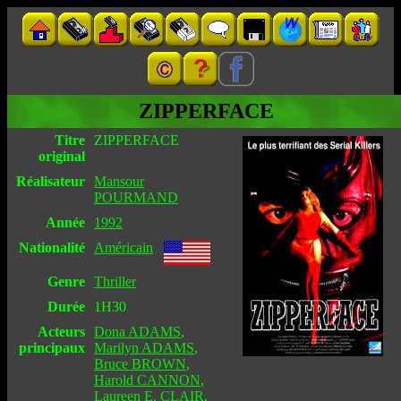
ZIPPERFACE
Titre
ZIPPERFACE
original
Réalisateur
Mansour
POURMAND
Année
1992
Nationalité
Américain
Genre
Thriller
Durée
1H30
Acteurs
Dona ADAMS
,
principaux
Marilyn ADAMS
,
Bruce BROWN
,
Harold CANNON
,
Laureen E. CLAIR
,