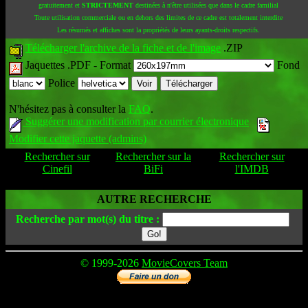
gratuitement et
STRICTEMENT
destinées à n'être utilisées que dans le cadre familial
Toute utilisation commerciale ou en dehors des limites de ce cadre est totalement interdite
Les résumés et affiches sont la propriétés de leurs ayants-droits respectifs.
Télécharger l'archive de la fiche et de l'image
.ZIP
Jaquettes .PDF -
Format
Fond
Police
N'hésitez pas à consulter la
FAQ
.
Suggérer une modification par courrier électronique
Modifier cette jaquette (admins)
Rechercher sur
Rechercher sur la
Rechercher sur
Cinefil
BiFi
l'IMDB
AUTRE RECHERCHE
Recherche par mot(s) du titre :
© 1999-2026
MovieCovers Team