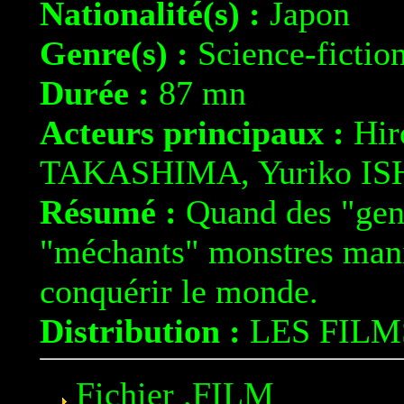
Nationalité(s) :
Japon
Genre(s) :
Science-fictio
Durée :
87 mn
Acteurs principaux :
Hir
TAKASHIMA, Yuriko I
Résumé :
Quand des "gent
"méchants" monstres man
conquérir le monde.
Distribution :
LES FIL
Fichier .FILM