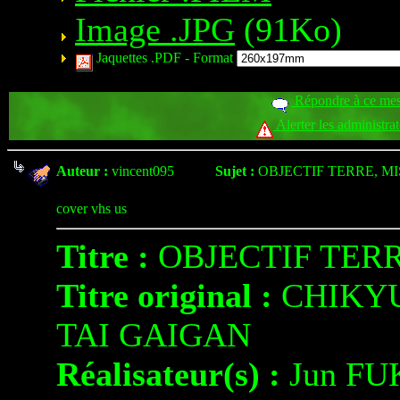
Image .JPG
(91Ko)
Jaquettes .PDF -
Format
Répondre à ce me
Alerter les administra
Auteur :
vincent095
Sujet :
OBJECTIF TERRE, M
cover vhs us
Titre :
OBJECTIF TERR
Titre original :
CHIKYU
TAI GAIGAN
Réalisateur(s) :
Jun F