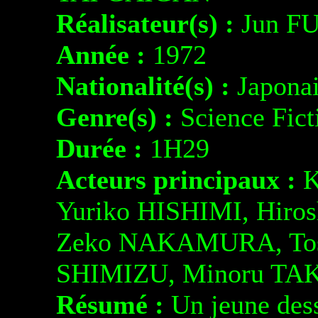
Réalisateur(s) :
Jun F
Année :
1972
Nationalité(s) :
Japona
Genre(s) :
Science Fict
Durée :
1H29
Acteurs principaux :
K
Yuriko HISHIMI, Hir
Zeko NAKAMURA, Tos
SHIMIZU, Minoru T
Résumé :
Un jeune dess