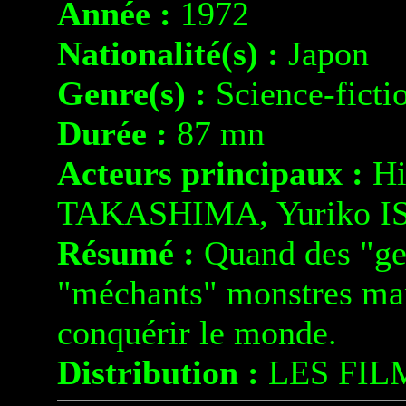
Année :
1972
Nationalité(s) :
Japon
Genre(s) :
Science-ficti
Durée :
87 mn
Acteurs principaux :
Hi
TAKASHIMA, Yuriko I
Résumé :
Quand des "gen
"méchants" monstres ma
conquérir le monde.
Distribution :
LES FIL