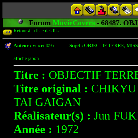
Forum
MovieCovers
- 68487. O
Retour à la liste des fils
Auteur :
vincent095
Sujet :
OBJECTIF TERRE, MIS
affiche japon
Titre :
OBJECTIF TERR
Titre original :
CHIKYU 
TAI GAIGAN
Réalisateur(s) :
Jun FU
Année :
1972