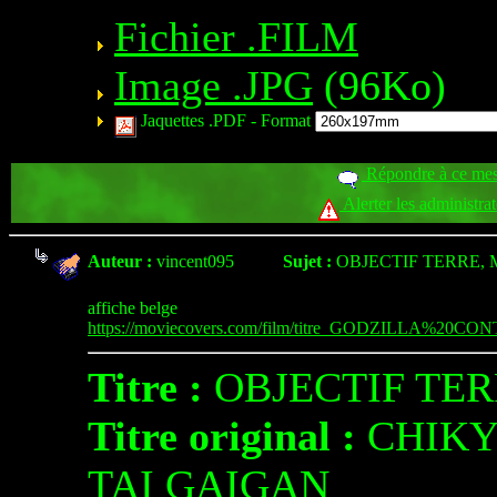
Fichier .FILM
Image .JPG
(96Ko)
Jaquettes .PDF -
Format
Répondre à ce me
Alerter les administra
Auteur :
vincent095
Sujet :
OBJECTIF TERRE,
affiche belge
https://moviecovers.com/film/titre_GODZILLA%20C
Titre :
OBJECTIF TER
Titre original :
CHIKY
TAI GAIGAN