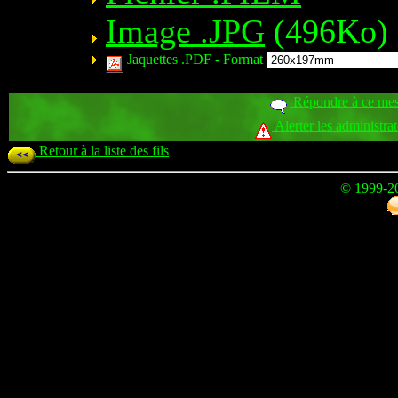
Image .JPG
(496Ko)
Jaquettes .PDF -
Format
Répondre à ce me
Alerter les administra
Retour à la liste des fils
© 1999-2