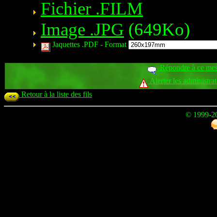
Fichier .FILM
Image .JPG
(649Ko)
Jaquettes .PDF -
Format
Répondre à ce me
Alerter les administra
Retour à la liste des fils
© 1999-2