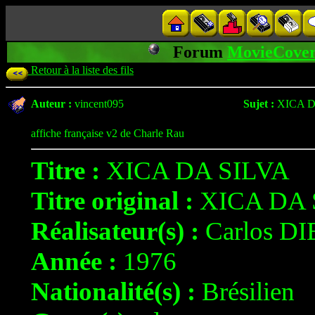
Forum
MovieCover
Retour à la liste des fils
Auteur :
vincent095
Sujet :
XICA D
affiche française v2 de Charle Rau
Titre :
XICA DA SILVA
Titre original :
XICA DA 
Réalisateur(s) :
Carlos D
Année :
1976
Nationalité(s) :
Brésilien