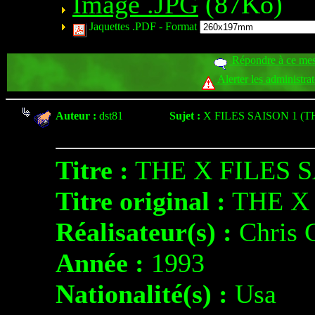
Image .JPG
(87Ko)
Jaquettes .PDF -
Format
Répondre à ce me
Alerter les administra
Auteur :
dst81
Sujet :
X FILES SAISON 1 (T
Titre :
THE X FILES S
Titre original :
THE X 
Réalisateur(s) :
Chris
Année :
1993
Nationalité(s) :
Usa