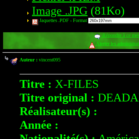
Image .JPG
(81Ko)
Jaquettes .PDF -
Format
Répondre à ce me
Alerter les administra
Auteur :
vincent095
Titre :
X-FILES
Titre original :
DEADA
Réalisateur(s) :
Année :
Nationalité(s) :
América