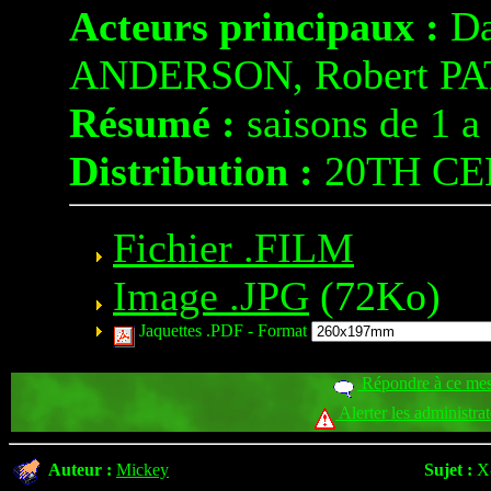
Acteurs principaux :
Da
ANDERSON, Robert P
Résumé :
saisons de 1 a
Distribution :
20TH CE
Fichier .FILM
Image .JPG
(72Ko)
Jaquettes .PDF -
Format
Répondre à ce me
Alerter les administra
Auteur :
Mickey
Sujet :
X