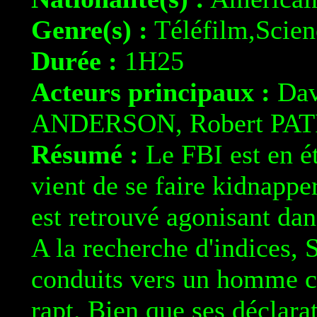
Genre(s) :
Téléfilm,Scien
Durée :
1H25
Acteurs principaux :
Dav
ANDERSON, Robert PA
Résumé :
Le FBI est en ét
vient de se faire kidnappe
est retrouvé agonisant da
A la recherche d'indices, 
conduits vers un homme ca
rapt. Bien que ses déclara