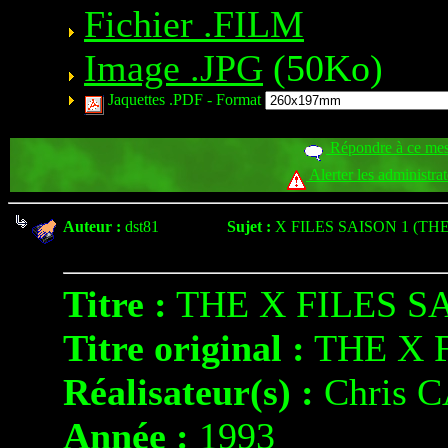
Fichier .FILM
Image .JPG
(50Ko)
Jaquettes .PDF -
Format
Répondre à ce me
Alerter les administra
Auteur :
dst81
Sujet :
X FILES SAISON 1 (THE
Titre :
THE X FILES S
Titre original :
THE X 
Réalisateur(s) :
Chris 
Année :
1993