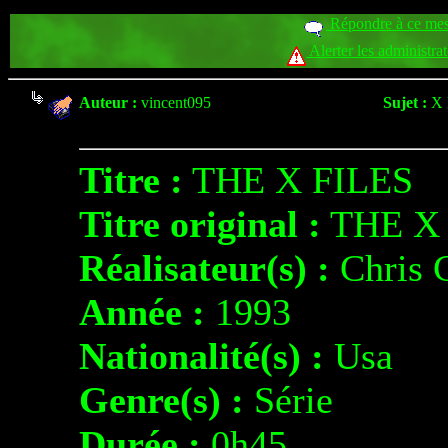
Répondre à ce me
Alerter les administra
Auteur :
vincent095
Sujet :
X 
Titre :
THE X FILES
Titre original :
THE X 
Réalisateur(s) :
Chris
Année :
1993
Nationalité(s) :
Usa
Genre(s) :
Série
Durée :
0h45