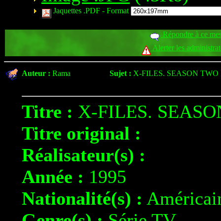
Jaquettes .PDF -
Format
Répondre à ce me
Alerter les administra
Auteur :
Rama
Sujet :
X-FILES. SEASON TWO
Titre :
X-FILES. SEAS
Titre original :
Réalisateur(s) :
Année :
1995
Nationalité(s) :
Américai
Genre(s) :
Série TV