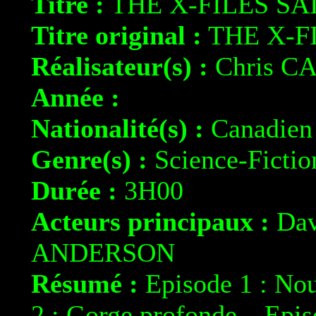
Titre :
THE X-FILES SA
Titre original :
THE X-F
Réalisateur(s) :
Chris C
Année :
Nationalité(s) :
Canadien
Genre(s) :
Science-Fictio
Durée :
3H00
Acteurs principaux :
Dav
ANDERSON
Résumé :
Episode 1 : Nou
2 : Gorge profonde – Epi