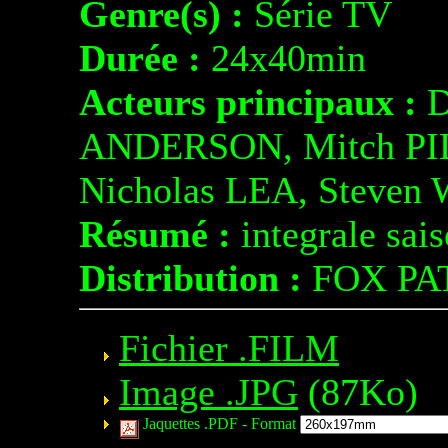
Genre(s) :
Série TV
Durée :
24x40min
Acteurs principaux :
D
ANDERSON, Mitch PIL
Nicholas LEA, Steve
Résumé :
integrale sai
Distribution :
FOX PA
Fichier .FILM
Image .JPG
(87Ko)
Jaquettes .PDF -
Format