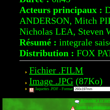
Acteurs principaux :
D
ANDERSON, Mitch PIL
Nicholas LEA, Steve
Résumé :
integrale sai
Distribution :
FOX PA
Fichier .FILM
Image .JPG
(87Ko)
Jaquettes .PDF -
Format
Répondre à ce me
Alerter les administra