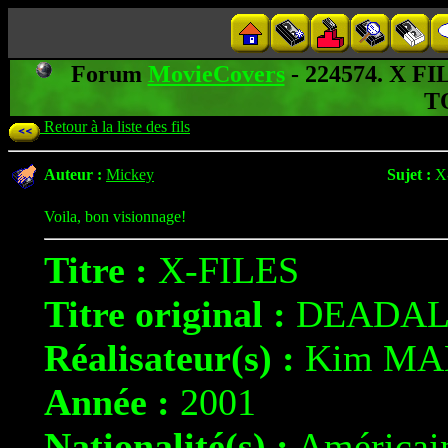
Forum
MovieCovers
- 224574. X 
T
Retour à la liste des fils
Auteur :
Mickey
Sujet :
X
Voila, bon visionnage!
Titre :
X-FILES
Titre original :
DEADAL
Réalisateur(s) :
Kim MA
Année :
2001
Nationalité(s) :
Américai