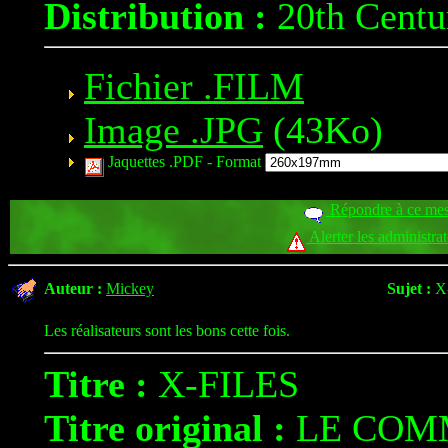
Distribution :
20th Centu
Fichier .FILM
Image .JPG
(43Ko)
Jaquettes .PDF -
Format
Répondre à ce me
Alerter les administra
Auteur :
Mickey
Sujet :
X
Les réalisateurs sont les bons cette fois.
Titre :
X-FILES
Titre original :
LE COM