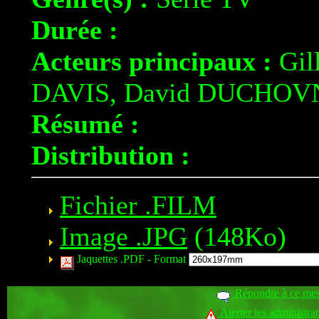
Durée :
Acteurs principaux :
Gil
DAVIS, David DUCHOVN
Résumé :
Distribution :
Fichier .FILM
Image .JPG
(148Ko)
Jaquettes .PDF -
Format
Répondre à ce me
Alerter les administra