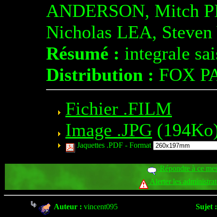
ANDERSON, Mitch PI
Nicholas LEA, Stev
Résumé :
integrale sa
Distribution :
FOX P
Fichier .FILM
Image .JPG
(194Ko
Jaquettes .PDF -
Format
Répondre à ce me
Alerter les administra
Auteur :
vincent095
Sujet :