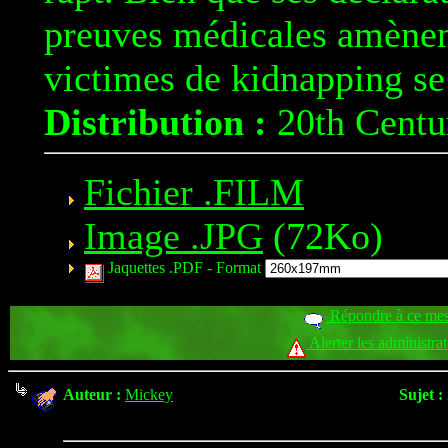
preuves médicales amènent
victimes de kidnapping se
Distribution :
20th Centu
Fichier .FILM
Image .JPG
(72Ko)
Jaquettes .PDF -
Format
Répondre à ce me
Alerter les administra
Auteur :
Mickey
Sujet :