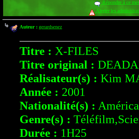
Répondre à ce me
Alerter les administra
Auteur :
gerardsenez
Titre :
X-FILES
Titre original :
DEADA
Réalisateur(s) :
Kim M
Année :
2001
Nationalité(s) :
América
Genre(s) :
Téléfilm,Scie
Durée :
1H25