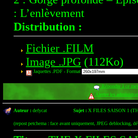
: L’enlèvement
Distribution :
Fichier .FILM
Image .JPG
(112Ko)
Jaquettes .PDF -
Format
Répondre à ce me
Alerter les administra
Auteur :
defycat
Sujet :
X FILES SAISON 1 (T
(repost petchema : face avant uniquement, JPEG deblocking, d