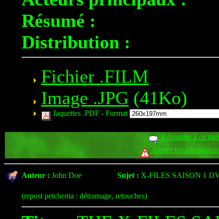
Résumé :
Distribution :
Fichier .FILM
Image .JPG
(41Ko)
Jaquettes .PDF -
Format
Répondre à ce me
Alerter les administra
Auteur :
John Doe
Sujet :
X-FILES SAISON 1 DV
(repost petchema : détramage, retouches)