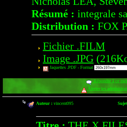
Nicholas LEA, Stev
Résumé :
integrale s
Distribution :
FOX P
Fichier .FILM
Image .JPG
(216K
Jaquettes .PDF -
Format
Répondre à ce me
Alerter les administra
Auteur :
vincent095
Sujet
Titre :
THE X FILE