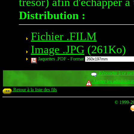
trésor) afin d'échapper à
Distribution :
Fichier .FILM
Image .JPG
(261Ko)
Jaquettes .PDF -
Format
Répondre à ce me
Alerter les administra
Retour à la liste des fils
© 1999-2