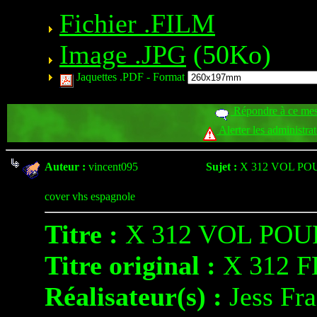
Fichier .FILM
Image .JPG
(50Ko)
Jaquettes .PDF -
Format
Répondre à ce me
Alerter les administra
Auteur :
vincent095
Sujet :
X 312 VOL PO
cover vhs espagnole
Titre :
X 312 VOL POU
Titre original :
X 312 
Réalisateur(s) :
Jess Fr