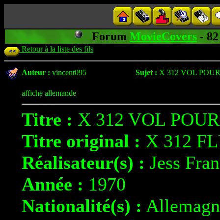
Forum
MovieCovers
- 8
Retour à la liste des fils
Auteur :
vincent095
Sujet :
X 312 VOL POUR
affiche allemande
Titre :
X 312 VOL POUR
Titre original :
X 312 F
Réalisateur(s) :
Jess Fra
Année :
1970
Nationalité(s) :
Allemagn