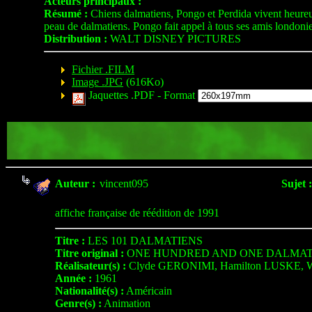
Acteurs principaux :
Résumé :
Chiens dalmatiens, Pongo et Perdida vivent heureux
peau de dalmatiens. Pongo fait appel à tous ses amis londoniens
Distribution :
WALT DISNEY PICTURES
Fichier .FILM
Image .JPG
(616Ko)
Jaquettes .PDF -
Format
Auteur :
vincent095
Sujet :
affiche française de réédition de 1991
Titre :
LES 101 DALMATIENS
Titre original :
ONE HUNDRED AND ONE DALMAT
Réalisateur(s) :
Clyde GERONIMI, Hamilton LUSKE,
Année :
1961
Nationalité(s) :
Américain
Genre(s) :
Animation