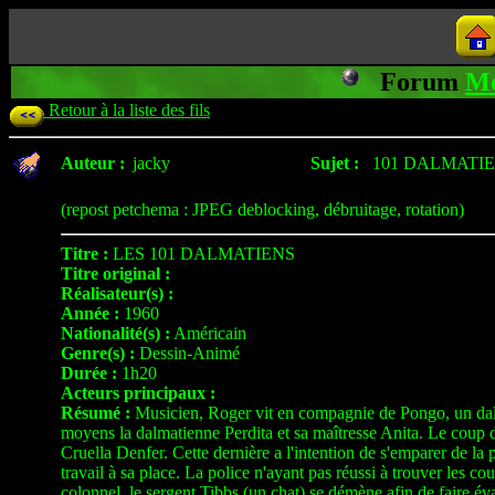
Forum
Mo
Retour à la liste des fils
Auteur :
jacky
Sujet :
101 DALMATIE
(repost petchema : JPEG deblocking, débruitage, rotation)
Titre :
LES 101 DALMATIENS
Titre original :
Réalisateur(s) :
Année :
1960
Nationalité(s) :
Américain
Genre(s) :
Dessin-Animé
Durée :
1h20
Acteurs principaux :
Résumé :
Musicien, Roger vit en compagnie de Pongo, un dalmat
moyens la dalmatienne Perdita et sa maîtresse Anita. Le coup de 
Cruella Denfer. Cette dernière a l'intention de s'emparer de la
travail à sa place. La police n'ayant pas réussi à trouver les c
colonnel, le sergent Tibbs (un chat) se démène afin de faire éva