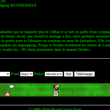
ANS
olfgang REITHERMAN
tien qui ne supporte plus le célibat et se met en quête d'une compagne 
 foudre est tel, que bientôt le mariage a lieu, suivi quelques semaines p
de la portée pour se fabriquer un manteau en peau de dalmatiens. Elle s'
 coupables du dognapping, Pongo et Perdita avertissent les chiens de Londr
e évader les... 99 chiots prisonniers dans le manoir Denfer...
Fond
Police
Répondre à ce message
Modifier cette contribution
Alerter les administrateurs
Modifier ce message (admins)
© 1999-2026
MovieCovers Team