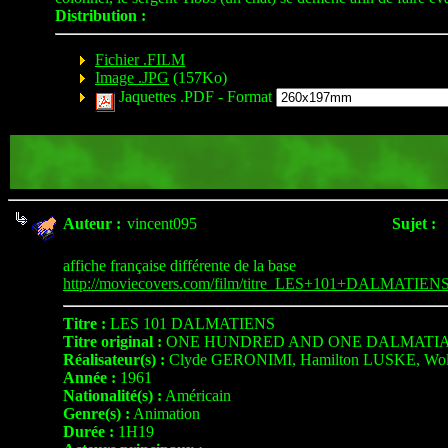
Distribution :
Fichier .FILM
Image .JPG
(157Ko)
Jaquettes .PDF -
Format
Auteur :
vincent095
Sujet :
affiche française différente de la base
http://moviecovers.com/film/titre_LES+101+DALMATIENS
Titre :
LES 101 DALMATIENS
Titre original :
ONE HUNDRED AND ONE DALMATI
Réalisateur(s) :
Clyde GERONIMI, Hamilton LUSKE, W
Année :
1961
Nationalité(s) :
Américain
Genre(s) :
Animation
Durée :
1H19