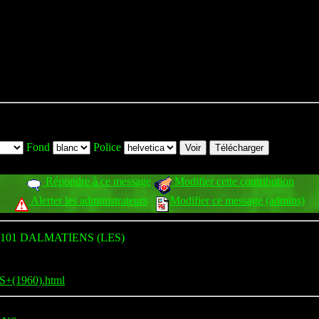
Fond
Police
Répondre à ce message
Modifier cette contribution
Alerter les administrateurs
Modifier ce message (admins)
101 DALMATIENS (LES)
S+(1960).html