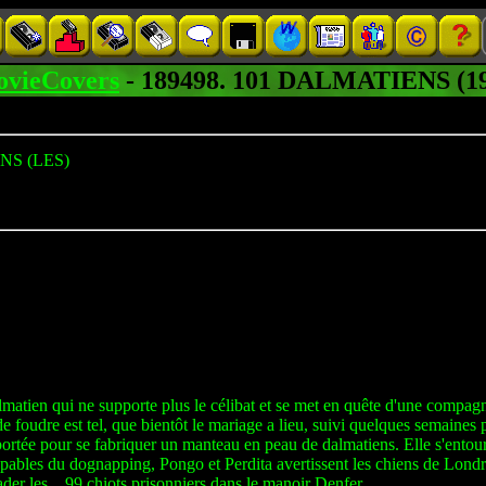
vieCovers
- 189498. 101 DALMATIENS (1
NS (LES)
ien qui ne supporte plus le célibat et se met en quête d'une compagne po
foudre est tel, que bientôt le mariage a lieu, suivi quelques semaines pl
 portée pour se fabriquer un manteau en peau de dalmatiens. Elle s'entou
oupables du dognapping, Pongo et Perdita avertissent les chiens de Londre
der les... 99 chiots prisonniers dans le manoir Denfer.