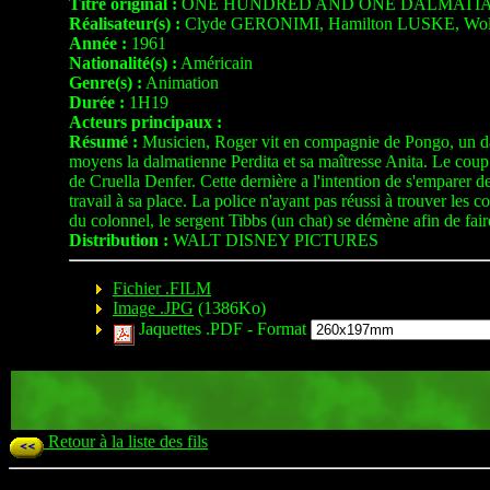
Titre original :
ONE HUNDRED AND ONE DALMATI
Réalisateur(s) :
Clyde GERONIMI, Hamilton LUSKE, W
Année :
1961
Nationalité(s) :
Américain
Genre(s) :
Animation
Durée :
1H19
Acteurs principaux :
Résumé :
Musicien, Roger vit en compagnie de Pongo, un dalma
moyens la dalmatienne Perdita et sa maîtresse Anita. Le coup de
de Cruella Denfer. Cette dernière a l'intention de s'emparer 
travail à sa place. La police n'ayant pas réussi à trouver les
du colonnel, le sergent Tibbs (un chat) se démène afin de fair
Distribution :
WALT DISNEY PICTURES
Fichier .FILM
Image .JPG
(1386Ko)
Jaquettes .PDF -
Format
Retour à la liste des fils