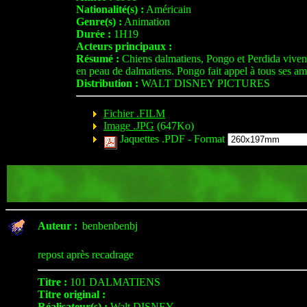
Nationalité(s) :
Américain
Genre(s) :
Animation
Durée :
1H19
Acteurs principaux :
Résumé :
Chiens dalmatiens, Pongo et Perdida vivent 
en peau de dalmatiens. Pongo fait appel à tous ses amis
Distribution :
WALT DISNEY PICTURES
Fichier .FILM
Image .JPG
(647Ko)
Jaquettes .PDF -
Format
Auteur :
benbenbenbj
repost après recadrage
Titre :
101 DALMATIENS
Titre original :
Réalisateur(s) :
Walt DISNEY