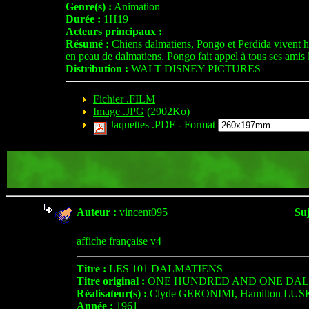
Genre(s) :
Animation
Durée :
1H19
Acteurs principaux :
Résumé :
Chiens dalmatiens, Pongo et Perdida vivent he
en peau de dalmatiens. Pongo fait appel à tous ses amis lo
Distribution :
WALT DISNEY PICTURES
Fichier .FILM
Image .JPG
(2902Ko)
Jaquettes .PDF -
Format
Auteur :
vincent095
Suj
affiche française v4
Titre :
LES 101 DALMATIENS
Titre original :
ONE HUNDRED AND ONE DAL
Réalisateur(s) :
Clyde GERONIMI, Hamilton LU
Année :
1961