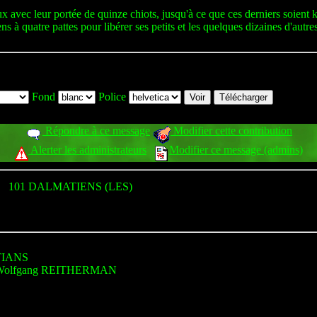
 avec leur portée de quinze chiots, jusqu'à ce que ces derniers soient 
 à quatre pattes pour libérer ses petits et les quelques dizaines d'autres
Fond
Police
Répondre à ce message
Modifier cette contribution
Alerter les administrateurs
Modifier ce message (admins)
101 DALMATIENS (LES)
IANS
 Wolfgang REITHERMAN