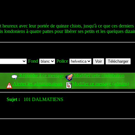
heureux avec leur portée de quinze chiots, jusqu'à ce que ces derniers
 londoniens à quatre pattes pour libérer ses petits et les quelques dizain
Fond
Police
Répondre à ce message
Modifier cette contribution
Alerter les administrateurs
Modifier ce message (admins)
Sujet :
101 DALMATIENS