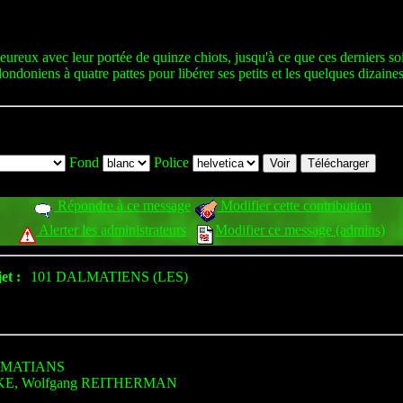
ureux avec leur portée de quinze chiots, jusqu'à ce que ces derniers so
ndoniens à quatre pattes pour libérer ses petits et les quelques dizaines
Fond
Police
Répondre à ce message
Modifier cette contribution
Alerter les administrateurs
Modifier ce message (admins)
et :
101 DALMATIENS (LES)
MATIANS
SKE, Wolfgang REITHERMAN