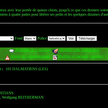
ux avec leur portée de quinze chiots, jusqu'à ce que ces derniers soie
ens à quatre pattes pour libérer ses petits et les quelques dizaines d'aut
Fond
Police
Répondre à ce message
Modifier cette contribution
Alerter les administrateurs
Modifier ce message (admins)
 :
101 DALMATIENS (LES)
ATIANS
E, Wolfgang REITHERMAN