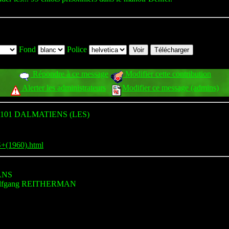
Fond
Police
Répondre à ce message
Modifier cette contribution
Alerter les administrateurs
Modifier ce message (admins)
101 DALMATIENS (LES)
+(1960).html
ANS
olfgang REITHERMAN