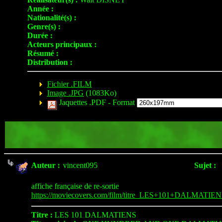
Année :
Nationalité(s) :
Genre(s) :
Durée :
Acteurs principaux :
Résumé :
Distribution :
Fichier .FILM
Image .JPG
(1083Ko)
Jaquettes .PDF -
Format
Auteur :
vincent095
Sujet :
affiche française de re-sortie
https://moviecovers.com/film/titre_LES+101+DALMATIEN
Titre :
LES 101 DALMATIENS