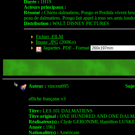
Durée :
1H19
Acteurs principaux :
Résumé :
Chiens dalmatiens, Pongo et Perdida vivent heure
peau de dalmatiens. Pongo fait appel à tous ses amis londoni
Distribution :
WALT DISNEY PICTURES
Fichier .FILM
Image .JPG
(200Ko)
Jaquettes .PDF -
Format
Auteur :
vincent095
Sujet
affiche française v3
Titre :
LES 101 DALMATIENS
Titre original :
ONE HUNDRED AND ONE DALM
Réalisateur(s) :
Clyde GERONIMI, Hamilton LUSK
Année :
1961
Nationalité(s) :
Américain