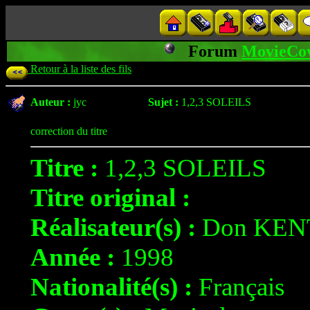
Forum
MovieCo
Retour à la liste des fils
Auteur :
jyc
Sujet :
1,2,3 SOLEILS
correction du titre
Titre :
1,2,3 SOLEILS
Titre original :
Réalisateur(s) :
Don KEN
Année :
1998
Nationalité(s) :
Français