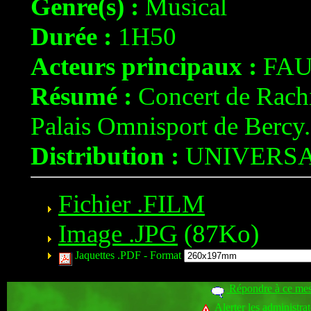
Genre(s) :
Musical
Durée :
1H50
Acteurs principaux :
FAU
Résumé :
Concert de Rachi
Palais Omnisport de Bercy.
Distribution :
UNIVERS
Fichier .FILM
Image .JPG
(87Ko)
Jaquettes .PDF -
Format
Répondre à ce me
Alerter les administra