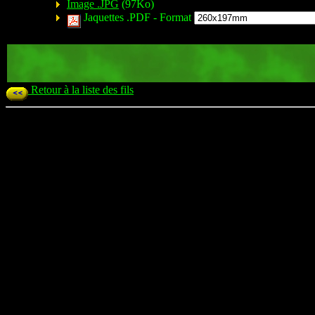
Image .JPG
(97Ko)
Jaquettes .PDF -
Format
Retour à la liste des fils