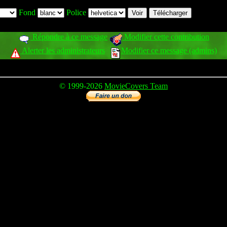
Fond
Police
Répondre à ce message
Modifier cette contribution
Alerter les administrateurs
Modifier ce message (admins)
© 1999-2026
MovieCovers Team