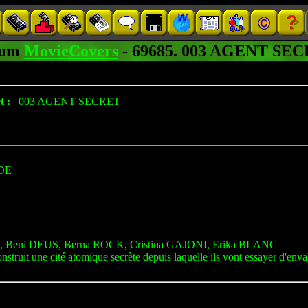
um
MovieCovers
- 69685. 003 AGENT S
t :
003 AGENT SECRET
DE
Beni DEUS, Berna ROCK, Cristina GAJONI, Erika BLANC
truit une cité atomique secrète depuis laquelle ils vont essayer d'enva