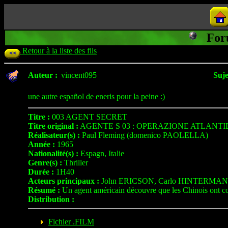
For
Retour à la liste des fils
Auteur :
vincent095
Suje
une autre español de eneris pour la peine :)
Titre :
003 AGENT SECRET
Titre original :
AGENTE S 03 : OPERAZIONE ATLANTI
Réalisateur(s) :
Paul Fleming (domenico PAOLELLA)
Année :
1965
Nationalité(s) :
Espagn, Italie
Genre(s) :
Thriller
Durée :
1H40
Acteurs principaux :
John ERICSON, Carlo HINTERMAN, 
Résumé :
Un agent américain découvre que les Chinois ont cons
Distribution :
Fichier .FILM